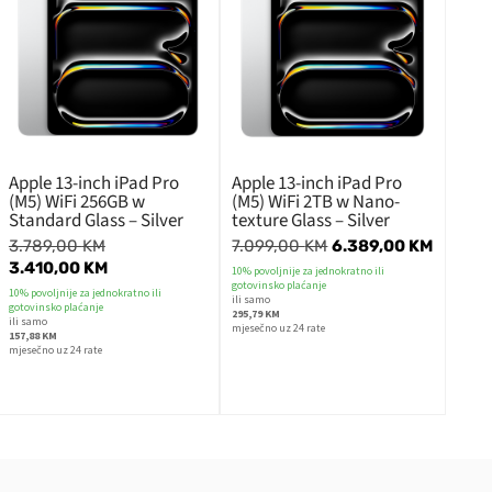
Apple 13-inch iPad Pro
Apple 13-inch iPad Pro
(M5) WiFi 256GB w
(M5) WiFi 2TB w Nano-
Standard Glass – Silver
texture Glass – Silver
3.789,00
KM
7.099,00
KM
6.389,00
KM
3.410,00
KM
10% povoljnije za jednokratno ili
gotovinsko plaćanje
10% povoljnije za jednokratno ili
ili samo
gotovinsko plaćanje
295,79 KM
ili samo
mjesečno uz 24 rate
157,88 KM
mjesečno uz 24 rate