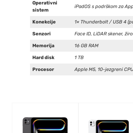
Operativni
iPadOS s podrškom za Appl
sistem
Konekcije
1× Thunderbolt / USB 4 (p
Senzori
Face ID, LiDAR skener, žir
Memorija
16 GB RAM
Hard disk
1 TB
Procesor
Apple M5, 10-jezgreni CPU