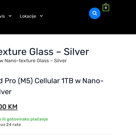
0
vis
Lokacije
xture Glass – Silver
 w Nano-texture Glass – Silver
d Pro (M5) Cellular 1TB w Nano-
lver
,00
KM
 ili gotovinsko plaćanje
uz 24 rate