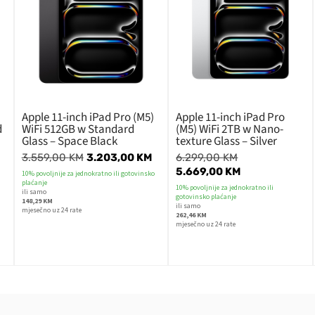
Apple 11-inch iPad Pro (M5)
Apple 11-inch iPad Pro
d
WiFi 512GB w Standard
(M5) WiFi 2TB w Nano-
Glass – Space Black
texture Glass – Silver
3.559,00
KM
3.203,00
KM
6.299,00
KM
5.669,00
KM
10% povoljnije za jednokratno ili gotovinsko
plaćanje
10% povoljnije za jednokratno ili
ili samo
gotovinsko plaćanje
148,29 KM
ili samo
mjesečno uz 24 rate
262,46 KM
mjesečno uz 24 rate