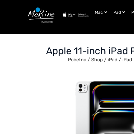
Mac
iPad
i
Apple 11-inch iPad 
Početna
/
Shop
/
iPad
/
iPad 