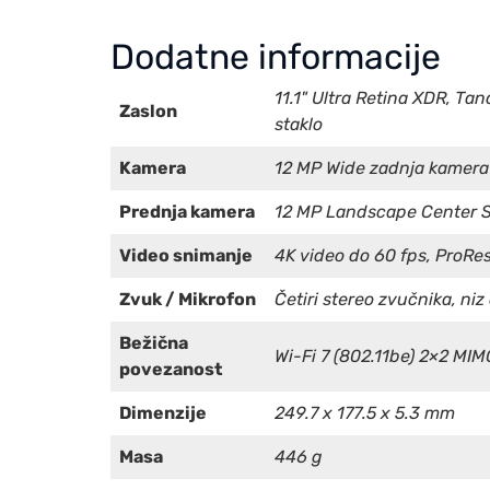
Dodatne informacije
11.1" Ultra Retina XDR, T
Zaslon
staklo
Kamera
12 MP Wide zadnja kamera 
Prednja kamera
12 MP Landscape Center S
Video snimanje
4K video do 60 fps, ProRes
Zvuk / Mikrofon
Četiri stereo zvučnika, niz
Bežična
Wi-Fi 7 (802.11be) 2×2 MIM
povezanost
Dimenzije
249.7 x 177.5 x 5.3 mm
Masa
446 g