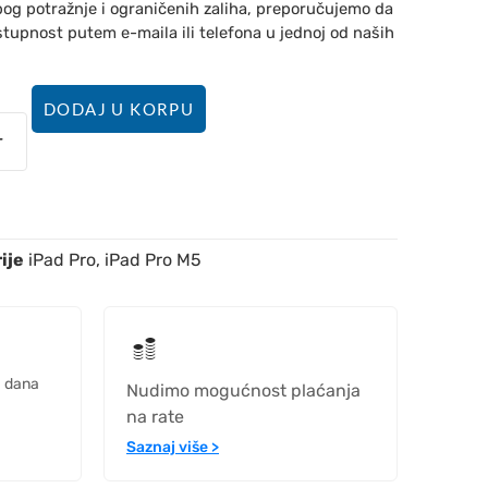
bog potražnje i ograničenih zaliha, preporučujemo da
stupnost putem e-maila ili telefona u jednoj od naših
DODAJ U KORPU
ije
iPad Pro
,
iPad Pro M5
h dana
Nudimo mogućnost plaćanja
na rate
Saznaj više >