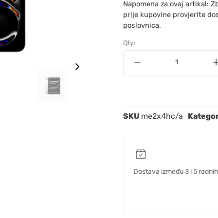
Napomena za ovaj artikal: Z
prije kupovine provjerite do
poslovnica.
Qty:
SKU
me2x4hc/a
Kategor
Dostava između 3 i 5 radni