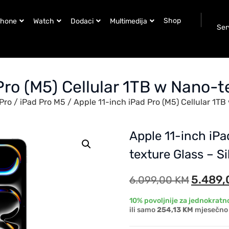
Shop
Phone
Watch
Dodaci
Multimedija
Ser
Pro (M5) Cellular 1TB w Nano-te
Pro
/
iPad Pro M5
/ Apple 11-inch iPad Pro (M5) Cellular 1TB
Apple 11-inch iPa
texture Glass – Si
5.489
6.099,00
KM
10% povoljnije za jednokratno
ili samo
254,13 KM
mjesečno 