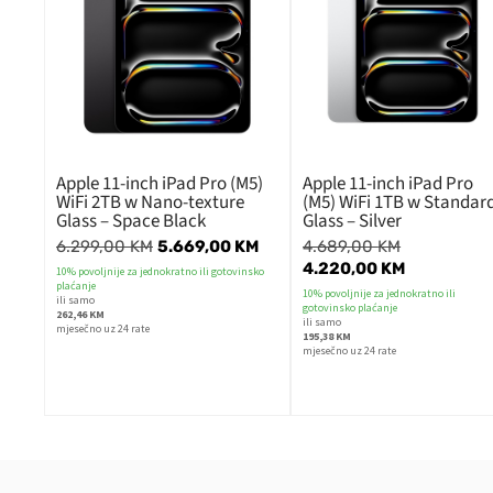
Apple 11-inch iPad Pro (M5)
Apple 11-inch iPad Pro
WiFi 2TB w Nano-texture
(M5) WiFi 1TB w Standar
Glass – Space Black
Glass – Silver
6.299,00
KM
5.669,00
KM
4.689,00
KM
4.220,00
KM
10% povoljnije za jednokratno ili gotovinsko
plaćanje
10% povoljnije za jednokratno ili
ili samo
gotovinsko plaćanje
262,46 KM
ili samo
mjesečno uz 24 rate
195,38 KM
mjesečno uz 24 rate