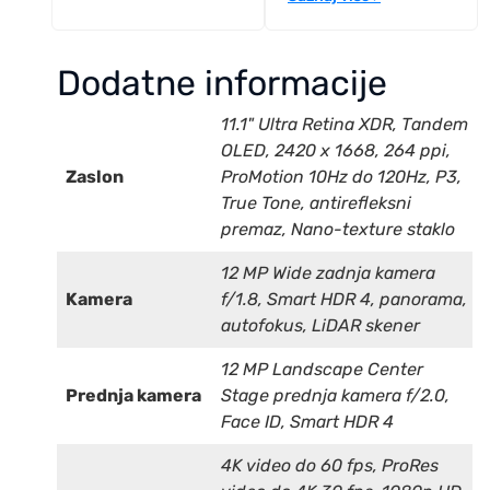
Dodatne informacije
11.1" Ultra Retina XDR, Tandem
OLED, 2420 x 1668, 264 ppi,
Zaslon
ProMotion 10Hz do 120Hz, P3,
True Tone, antirefleksni
premaz, Nano-texture staklo
12 MP Wide zadnja kamera
Kamera
f/1.8, Smart HDR 4, panorama,
autofokus, LiDAR skener
12 MP Landscape Center
Prednja kamera
Stage prednja kamera f/2.0,
Face ID, Smart HDR 4
4K video do 60 fps, ProRes