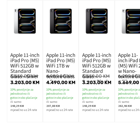
Apple 11-inch
Apple 11-inch
Apple 11-inch
Apple 11-
iPad Pro (M5)
iPad Pro (M5)
iPad Pro (M5)
inch iPad
WiFi 512GB w
WiFi 1TB w
WiFi 512GB w
(M5) WiFi
Standard
Nano-
Standard
w Nano-
Glass – Silver
texture Glass
Glass –
texture G
3.559,00
KM
4.989,00
KM
3.559,00
KM
6.299,00
– Space
Space Black
– Silver
3.203,00
KM
4.490,00
KM
3.203,00
KM
5.669,0
Black
10% povoljnije za
10% povoljnije za
10% povoljnije za
10% povoljnije z
jednokratno ili
jednokratno ili
jednokratno ili
jednokratno ili
gotovinsko plaćanje
gotovinsko plaćanje
gotovinsko plaćanje
gotovinsko plać
ili samo
ili samo
ili samo
ili samo
148,29 KM
207,88 KM
148,29 KM
262,46 KM
mjesečno uz 24 rate
mjesečno uz 24 rate
mjesečno uz 24 rate
mjesečno uz 24 