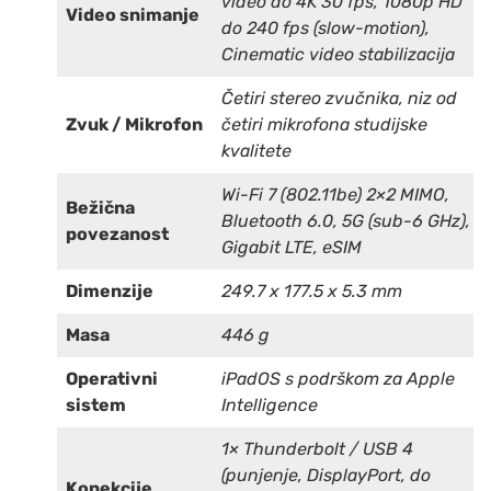
video do 4K 30 fps, 1080p HD
Video snimanje
do 240 fps (slow-motion),
Cinematic video stabilizacija
Četiri stereo zvučnika, niz od
Zvuk / Mikrofon
četiri mikrofona studijske
kvalitete
Wi-Fi 7 (802.11be) 2×2 MIMO,
Bežična
Bluetooth 6.0, 5G (sub-6 GHz),
povezanost
Gigabit LTE, eSIM
Dimenzije
249.7 x 177.5 x 5.3 mm
Masa
446 g
Operativni
iPadOS s podrškom za Apple
sistem
Intelligence
1× Thunderbolt / USB 4
(punjenje, DisplayPort, do
Konekcije