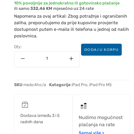
10% povoljnije za jednokratno ili gotovinsko plaćanje
ili samo
332,46 KM
mjesečno uz 24 rate
Napomena za ovaj artikal: Zbog potražnje i ograničenih
zaliha, preporučujemo da prije kupovine provjerite
dostupnost putem e-maila ili telefona u jednoj od naših
poslovnica.
Qty:
DODAJ U KORPU
SKU
me6c4hc/a
Kategorije
iPad Pro
,
iPad Pro M5
Dostava između 3 i 5
Nudimo mogućnost
radnih dana
plaćanja na rate
Saznaj više >