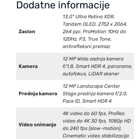
Dodatne informacije
13.0" Ultra Retina XDR,
Tandem OLED, 2752 x 2064,
Zaslon
264 ppi, ProMotion 10Hz do
120Hz, P3, True Tone,
antirefleksni premaz
12 MP Wide zadnja kamera
Kamera
f/1.8, Smart HDR 4, panorama,
autofokus, LiDAR skener
12 MP Landscape Center
Prednja kamera
Stage prednja kamera f/2.0,
Face ID, Smart HDR 4
4K video do 60 fps, ProRes
video do 4K 30 fps, 1080p HD
Video snimanje
do 240 fps (slow-motion),
Cinematic video stabilizacija