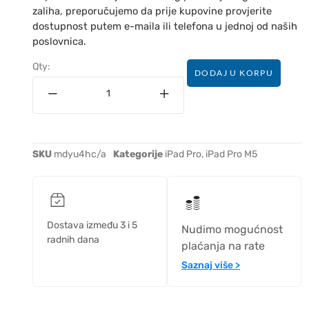
zaliha, preporučujemo da prije kupovine provjerite
dostupnost putem e-maila ili telefona u jednoj od naših
poslovnica.
Qty:
DODAJ U KORPU
SKU
mdyu4hc/a
Kategorije
iPad Pro
,
iPad Pro M5
Dostava između 3 i 5
Nudimo mogućnost
radnih dana
plaćanja na rate
Saznaj više >