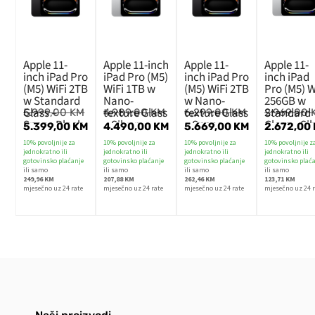
Apple 11-
Apple 11-inch
Apple 11-
Apple 11-
inch iPad Pro
iPad Pro (M5)
inch iPad Pro
inch iPad
(M5) WiFi 2TB
WiFi 1TB w
(M5) WiFi 2TB
Pro (M5) W
w Standard
Nano-
w Nano-
256GB w
Glass –
texture Glass
texture Glass
Standard
5.999,00
KM
4.989,00
KM
6.299,00
KM
2.969,00
Space Black
– Silver
– Space
Glass – Sil
5.399,00
KM
4.490,00
KM
5.669,00
KM
2.672,00
Black
10% povoljnije za
10% povoljnije za
10% povoljnije za
10% povoljnije z
jednokratno ili
jednokratno ili
jednokratno ili
jednokratno ili
gotovinsko plaćanje
gotovinsko plaćanje
gotovinsko plaćanje
gotovinsko plać
ili samo
ili samo
ili samo
ili samo
249,96 KM
207,88 KM
262,46 KM
123,71 KM
mjesečno uz 24 rate
mjesečno uz 24 rate
mjesečno uz 24 rate
mjesečno uz 24 r