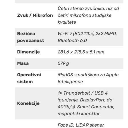
Četiri stereo zvučnika, niz od
Zvuk / Mikrofon
četiri mikrofona studijske
kvalitete
Bežična
Wi-Fi 7 (802.11be) 2×2 MIMO,
povezanost
Bluetooth 6.0
Dimenzije
281.6 x 215.5 x 5.1 mm
Masa
579 g
Operativni
iPadOS s podrškom za Apple
sistem
Intelligence
1× Thunderbolt / USB 4
(punjenje, DisplayPort, do
Konekcije
40Gb/s), Smart Connector,
magnetski konektor
Face ID, LiDAR skener,