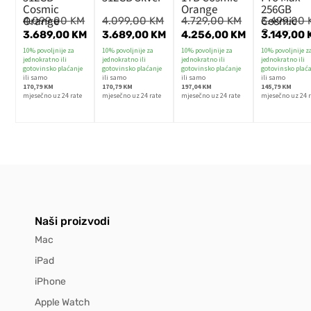
Cosmic
Orange
256GB
Orange
Cosmic
4.099,00
KM
4.099,00
KM
4.729,00
KM
3.499,00
Orange
3.689,00
KM
3.689,00
KM
4.256,00
KM
3.149,00
10% povoljnije za
10% povoljnije za
10% povoljnije za
10% povoljnije z
jednokratno ili
jednokratno ili
jednokratno ili
jednokratno ili
gotovinsko plaćanje
gotovinsko plaćanje
gotovinsko plaćanje
gotovinsko plać
ili samo
ili samo
ili samo
ili samo
170,79 KM
170,79 KM
197,04 KM
145,79 KM
mjesečno uz 24 rate
mjesečno uz 24 rate
mjesečno uz 24 rate
mjesečno uz 24 r
Naši proizvodi
Mac
iPad
iPhone
Apple Watch