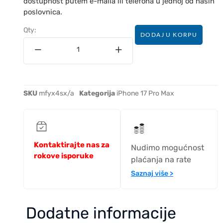
dostupnost putem e-maila ili telefona u jednoj od naših
poslovnica.
Qty:
DODAJ U KORPU
SKU
mfyx4sx/a
Kategorija
iPhone 17 Pro Max
Kontaktirajte nas za
Nudimo mogućnost
rokove isporuke
plaćanja na rate
Saznaj više >
Dodatne informacije