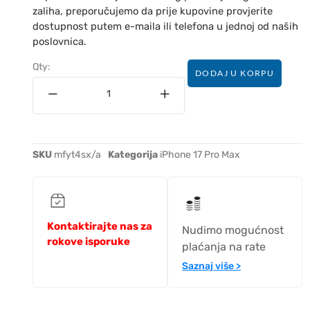
zaliha, preporučujemo da prije kupovine provjerite
dostupnost putem e-maila ili telefona u jednoj od naših
poslovnica.
Qty:
DODAJ U KORPU
SKU
mfyt4sx/a
Kategorija
iPhone 17 Pro Max
Kontaktirajte nas za
Nudimo mogućnost
rokove isporuke
plaćanja na rate
Saznaj više >