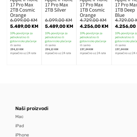
17 Pro Max
17 Pro Max
17 Pro Max
17 Pro Ma
2TB Cosmic
2TB Silver
1TB Cosmic
1TB Deep
Orange
Orange
Blue
6.099,00
KM
6.099,00
KM
4.729,00
KM
4.729,00
5.489,00
KM
5.489,00
KM
4.256,00
KM
4.256,00
10% povoljnije za
10% povoljnije za
10% povoljnije za
10% povoljnije z
jednokratno ili
jednokratno ili
jednokratno ili
jednokratno ili
gotovinsko plaćanje
gotovinsko plaćanje
gotovinsko plaćanje
gotovinsko plać
ili samo
ili samo
ili samo
ili samo
254,13 KM
254,13 KM
197,04 KM
197,04 KM
mjesečno uz 24 rate
mjesečno uz 24 rate
mjesečno uz 24 rate
mjesečno uz 24 r
Naši proizvodi
Mac
iPad
iPhone