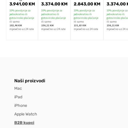
3.941,00
KM
3.374,00
KM
2.843,00
KM
3.374,00
10% povoljnije za
10% povoljnije za
10% povoljnije za
10% povoljnije za
jednokratno ili
jednokratno ili
jednokratno ili
jednokratno ili
gotovinsko plaćanje
gotovinsko plaćanje
gotovinsko plaćanje
gotovinsko plaća
ili samo
ili samo
ili samo
ili samo
182,46 KM
156,21 KM
131,63 KM
156,21 KM
mjesečno uz 24 rate
mjesečno uz 24 rate
mjesečno uz 24 rate
mjesečno uz 24 r
Naši proizvodi
Mac
iPad
iPhone
Apple Watch
B2B kupci