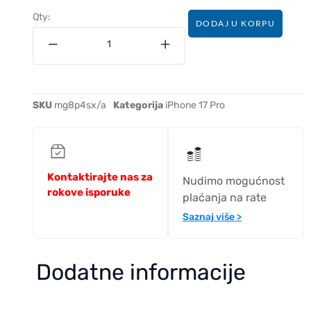
Qty:
DODAJ U KORPU
SKU
mg8p4sx/a
Kategorija
iPhone 17 Pro
Kontaktirajte nas za
Nudimo mogućnost
rokove isporuke
plaćanja na rate
Saznaj više >
Dodatne informacije