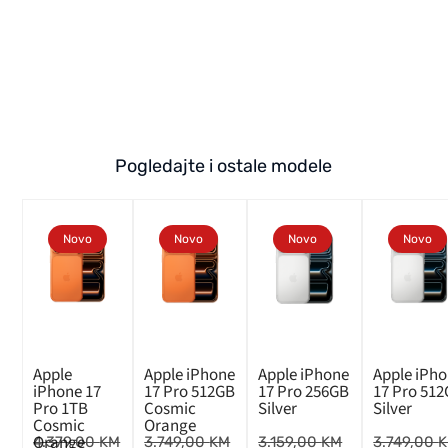
Pogledajte i ostale modele
Novo
Novo
Novo
Novo
Apple
Apple iPhone
Apple iPhone
Apple iPh
iPhone 17
17 Pro 512GB
17 Pro 256GB
17 Pro 51
Pro 1TB
Cosmic
Silver
Silver
Cosmic
Orange
Orange
4.379,00
KM
3.749,00
KM
3.159,00
KM
3.749,00