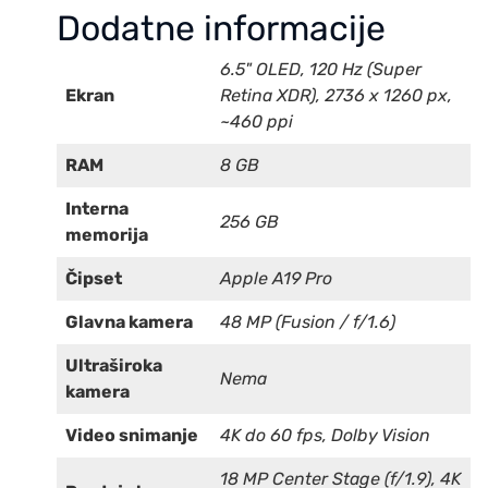
Dodatne informacije
6.5" OLED, 120 Hz (Super
Ekran
Retina XDR), 2736 x 1260 px,
~460 ppi
RAM
8 GB
Interna
256 GB
memorija
Čipset
Apple A19 Pro
Glavna kamera
48 MP (Fusion / f/1.6)
Ultraširoka
Nema
kamera
Video snimanje
4K do 60 fps, Dolby Vision
18 MP Center Stage (f/1.9), 4K