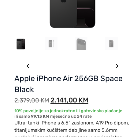
Apple iPhone Air 256GB Space
Black
2.141,00
KM
2.379,00
KM
10% povoljnije za jednokratno ili gotovinsko plaćanje
ili samo
99,13 KM
mjesečno uz 24 rate
Ultra-tanki iPhone s 6.5” zaslonom, A19 Pro čipom,
titanijumskim kućištem debljine samo 5.6mm,