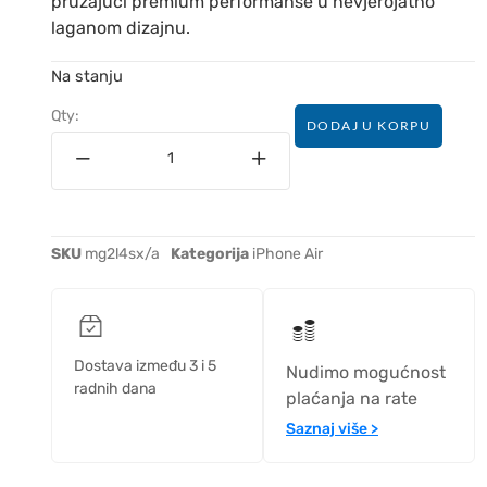
pružajući premium performanse u nevjerojatno
laganom dizajnu.
Na stanju
Qty:
DODAJ U KORPU
SKU
mg2l4sx/a
Kategorija
iPhone Air
Dostava između 3 i 5
Nudimo mogućnost
radnih dana
plaćanja na rate
Saznaj više >