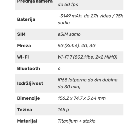
Prednja kamera
do 60 fps
~3149 mAh, do 27h video / 75h
Baterija
audio
SIM
eSIM samo
Mreža
5G (Sub6), 4G, 3G
Wi-Fi
Wi-Fi 7 (802.11be, 2×2 MIMO)
Bluetooth
6
IP68 (otporno do 6m dubine
Izdržljivost
do 30 min)
Dimenzije
156.2 x 74.7 x 5.64 mm
Težina
165 g
Materijal
Titanijum + staklo