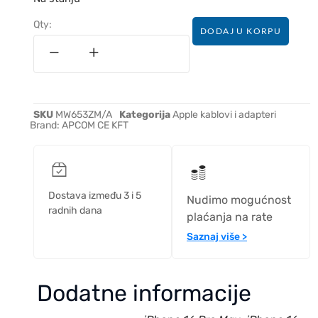
Qty:
DODAJ U KORPU
SKU
MW653ZM/A
Kategorija
Apple kablovi i adapteri
Brand:
APCOM CE KFT
Dostava između 3 i 5
Nudimo mogućnost
radnih dana
plaćanja na rate
Saznaj više >
Dodatne informacije