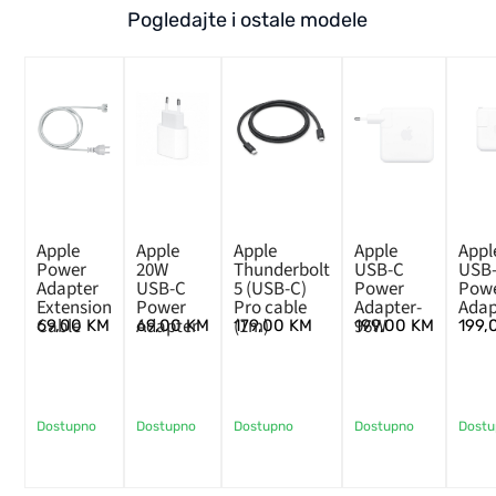
Pogledajte i ostale modele
Apple
Apple
Apple
Apple
Appl
Power
20W
Thunderbolt
USB-C
USB
Adapter
USB-C
5 (USB-C)
Power
Pow
Extension
Power
Pro cable
Adapter-
Adap
Cable
Adapter
(1m)
96W
69,00
KM
69,00
KM
179,00
KM
199,00
KM
199
Dostupno
Dostupno
Dostupno
Dostupno
Dost