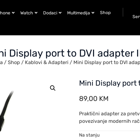
Shop
Phone
Watch
Dodaci
Multimedija
Ser
ni Display port to DVI adapter 
na
/
Shop
/
Kablovi & Adapteri
/ Mini Display port to DVI adap
Mini Display port
89,00
KM
Praktični adapter za pretv
povezivanje modernih račun
Na stanju