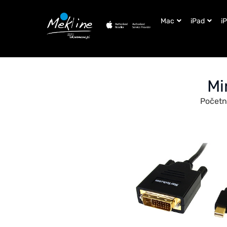
Mac
iPad
i
Mi
Počet