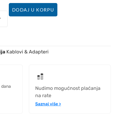
DODAJ U KORPU
ija
Kablovi & Adapteri
h dana
Nudimo mogućnost plaćanja
na rate
Saznaj više >