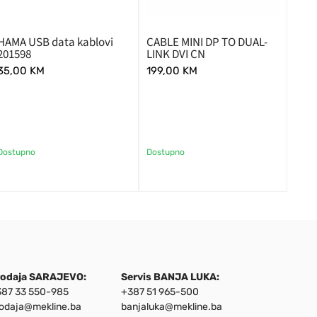
HAMA USB data kablovi
CABLE MINI DP TO DUAL-
201598
LINK DVI CN
35,00
KM
199,00
KM
Dostupno
Dostupno
rodaja SARAJEVO:
Servis BANJA LUKA:
87 33 550-985
+387 51 965-500
odaja@mekline.ba
banjaluka@mekline.ba