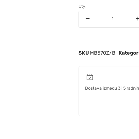
Qty:
SKU
MB570Z/B
Kategor
Dostava između 3 i 5 radni