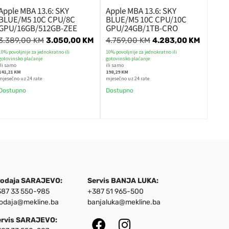
Apple MBA 13.6: SKY
Apple MBA 13.6: SKY
BLUE/M5 10C CPU/8C
BLUE/M5 10C CPU/10C
GPU/16GB/512GB-ZEE
GPU/24GB/1TB-CRO
3.389,00
KM
3.050,00
KM
4.759,00
KM
4.283,00
KM
10% povoljnije za jednokratno ili
10% povoljnije za jednokratno ili
gotovinsko plaćanje
gotovinsko plaćanje
ili samo
ili samo
141,21 KM
198,29 KM
mjesečno uz 24 rate
mjesečno uz 24 rate
Dostupno
Dostupno
rodaja SARAJEVO:
Servis BANJA LUKA:
87 33 550-985
+387 51 965-500
odaja@mekline.ba
banjaluka@mekline.ba
ervis SARAJEVO: