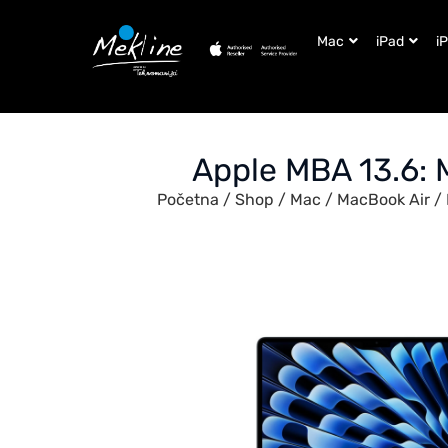
Mac
iPad
i
Apple MBA 13.6
Početna
/
Shop
/
Mac
/
MacBook Air
/