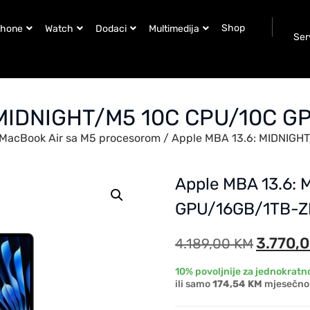
Shop
Phone
Watch
Dodaci
Multimedija
Ser
: MIDNIGHT/M5 10C CPU/10C G
MacBook Air sa M5 procesorom
/ Apple MBA 13.6: MIDNIG
Apple MBA 13.6:
GPU/16GB/1TB-Z
3.770,
4.189,00
KM
10% povoljnije za jednokratno
ili samo
174,54 KM
mjesečno 