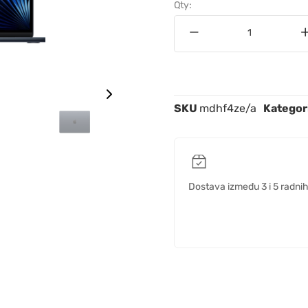
Qty:
SKU
mdhf4ze/a
Kategor
Dostava između 3 i 5 radni