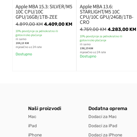
Apple MBA 15.3: SILVER/M5
Apple MBA 13.6:
10C CPU/10C
STARLIGHT/M5 10C
GPU/16GB/1TB-ZEE
CPU/10C GPU/24GB/1TB-
CRO
4.899,00
KM
4.409,00
KM
4.759,00
KM
4.283,00
KM
10% povoljnije za jednokratno ili
gotovinsko plaćanje
10% povoljnije za jednokratno ili
ili samo
gotovinsko plaćanje
204,13 KM
ili samo
mjesečno uz 24 rate
198,29 KM
mjesečno uz 24 rate
Dostupno
Dostupno
Naši proizvodi
Dodatna oprema
Mac
Dodaci za Mac
iPad
Dodaci za iPad
iPhone
Dodaci za iPhone