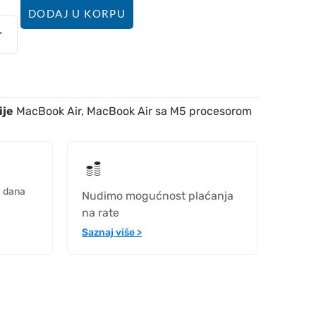
DODAJ U KORPU
ije
MacBook Air
,
MacBook Air sa M5 procesorom
h dana
Nudimo mogućnost plaćanja
na rate
Saznaj više >