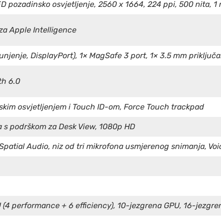
ED pozadinsko osvjetljenje, 2560 x 1664, 224 ppi, 500 nita, 1 
a Apple Intelligence
njenje, DisplayPort), 1× MagSafe 3 port, 1× 3.5 mm priključa
th 6.0
kim osvjetljenjem i Touch ID-om, Force Touch trackpad
 s podrškom za Desk View, 1080p HD
 Spatial Audio, niz od tri mikrofona usmjerenog snimanja, Voi
(4 performance + 6 efficiency), 10-jezgrena GPU, 16-jezgren