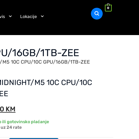
0
vis
Lokacije
PU/16GB/1TB-ZEE
HT/M5 10C CPU/10C GPU/16GB/1TB-ZEE
 MIDNIGHT/M5 10C CPU/10C
EE
00
KM
 ili gotovinsko plaćanje
uz 24 rate