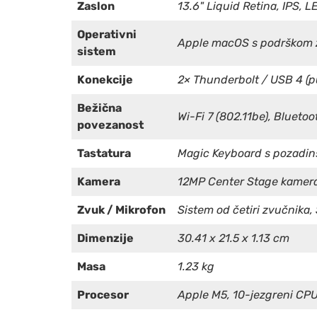
Zaslon
13.6" Liquid Retina, IPS, L
Operativni
Apple macOS s podrškom z
sistem
Konekcije
2× Thunderbolt / USB 4 (pu
Bežična
Wi-Fi 7 (802.11be), Bluetoo
povezanost
Tastatura
Magic Keyboard s pozadins
Kamera
12MP Center Stage kamera
Zvuk / Mikrofon
Sistem od četiri zvučnika,
Dimenzije
30.41 x 21.5 x 1.13 cm
Masa
1.23 kg
Procesor
Apple M5, 10-jezgreni CPU 