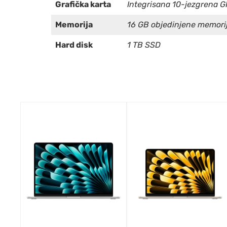
Grafička karta
Integrisana 10-jezgrena G
Memorija
16 GB objedinjene memori
Hard disk
1 TB SSD