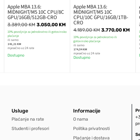
Apple MBA 13.6:
Apple MBA 13.6:
MIDNIGHT/M5 10C CPU/8C
MIDNIGHT/M5 10C
GPU/16GB/512GB-CRO
CPU/10C GPU/16GB/1TB-
CRO
3.389,00
KM
3.050,00
KM
4.189,00
KM
3.770,00
KM
10% povoljnije za jednokratno ili gotovinsko
plaćanje
10% povoljnije za jednokratno ili
ili samo
gotovinsko plaćanje
141,21 KM
ili samo
mjesečno uz 24 rate
174,54 KM
mjesečno uz 24 rate
Dostupno
Dostupno
Usluge
Informacije
P
+3
Plaćanje na rate
O nama
pr
Studenti i profesori
Politika privatnosti
S
Plaćanje i dostava