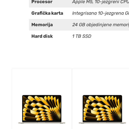
Procesor
Apple M5, 10-jezgreni CPU 
Grafička karta
Integrisana 10-jezgrena G
Memorija
24 GB objedinjene memori
Hard disk
1 TB SSD