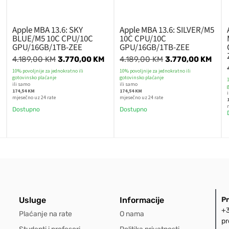
Apple MBA 13.6: SKY
Apple MBA 13.6: SILVER/M5
BLUE/M5 10C CPU/10C
10C CPU/10C
GPU/16GB/1TB-ZEE
GPU/16GB/1TB-ZEE
4.189,00
KM
3.770,00
KM
4.189,00
KM
3.770,00
KM
10% povoljnije za jednokratno ili
10% povoljnije za jednokratno ili
gotovinsko plaćanje
gotovinsko plaćanje
ili samo
ili samo
174,54 KM
174,54 KM
mjesečno uz 24 rate
mjesečno uz 24 rate
Dostupno
Dostupno
Usluge
Informacije
P
+3
Plaćanje na rate
O nama
pr