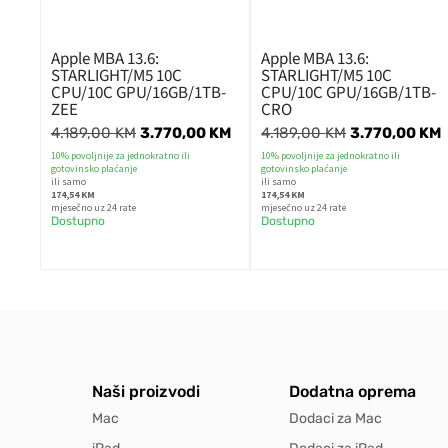
Apple MBA 13.6:
Apple MBA 13.6:
STARLIGHT/M5 10C
STARLIGHT/M5 10C
CPU/10C GPU/16GB/1TB-
CPU/10C GPU/16GB/1TB-
ZEE
CRO
4.189,00
KM
3.770,00
KM
4.189,00
KM
3.770,00
KM
10% povoljnije za jednokratno ili
10% povoljnije za jednokratno ili
gotovinsko plaćanje
gotovinsko plaćanje
ili samo
ili samo
174,54 KM
174,54 KM
mjesečno uz 24 rate
mjesečno uz 24 rate
Dostupno
Dostupno
Naši proizvodi
Dodatna oprema
Mac
Dodaci za Mac