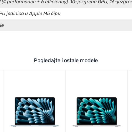
(4 performance + 6 efficiency), 10-jezgrena GPU, 16-jezgren
PU jedinica u Apple M5 čipu
je
Pogledajte i ostale modele