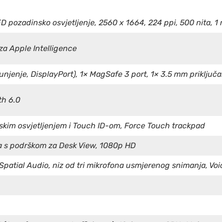
ED pozadinsko osvjetljenje, 2560 x 1664, 224 ppi, 500 nita, 1 
a Apple Intelligence
njenje, DisplayPort), 1× MagSafe 3 port, 1× 3.5 mm priključa
th 6.0
kim osvjetljenjem i Touch ID-om, Force Touch trackpad
 s podrškom za Desk View, 1080p HD
 Spatial Audio, niz od tri mikrofona usmjerenog snimanja, Voi