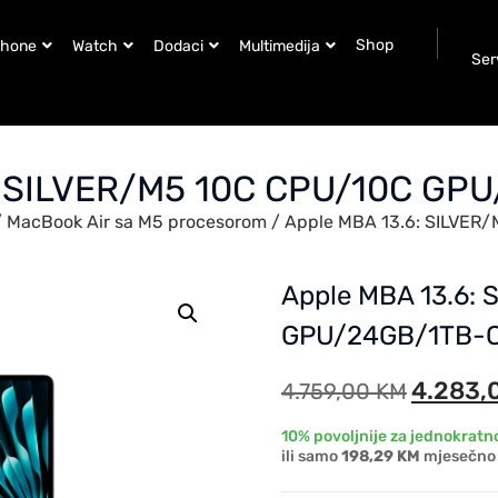
Shop
Phone
Watch
Dodaci
Multimedija
Ser
: SILVER/M5 10C CPU/10C GP
/
MacBook Air sa M5 procesorom
/ Apple MBA 13.6: SILVE
Apple MBA 13.6:
GPU/24GB/1TB-
4.283,
4.759,00
KM
10% povoljnije za jednokratno
ili samo
198,29 KM
mjesečno 