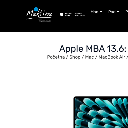
Mac
iPad
i
Apple MBA 13.6
Početna
/
Shop
/
Mac
/
MacBook Air