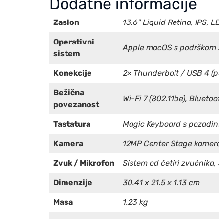
Dodatne informacije
Zaslon
13.6" Liquid Retina, IPS, L
Operativni
Apple macOS s podrškom z
sistem
Konekcije
2× Thunderbolt / USB 4 (pu
Bežična
Wi-Fi 7 (802.11be), Bluetoo
povezanost
Tastatura
Magic Keyboard s pozadins
Kamera
12MP Center Stage kamera
Zvuk / Mikrofon
Sistem od četiri zvučnika,
Dimenzije
30.41 x 21.5 x 1.13 cm
Masa
1.23 kg