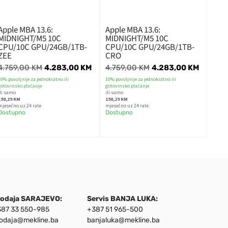
Apple MBA 13.6:
Apple MBA 13.6:
MIDNIGHT/M5 10C
MIDNIGHT/M5 10C
CPU/10C GPU/24GB/1TB-
CPU/10C GPU/24GB/1TB-
ZEE
CRO
4.759,00
KM
4.283,00
KM
4.759,00
KM
4.283,00
KM
10% povoljnije za jednokratno ili
10% povoljnije za jednokratno ili
gotovinsko plaćanje
gotovinsko plaćanje
ili samo
ili samo
198,29 KM
198,29 KM
mjesečno uz 24 rate
mjesečno uz 24 rate
Dostupno
Dostupno
rodaja SARAJEVO:
Servis BANJA LUKA:
87 33 550-985
+387 51 965-500
odaja@mekline.ba
banjaluka@mekline.ba