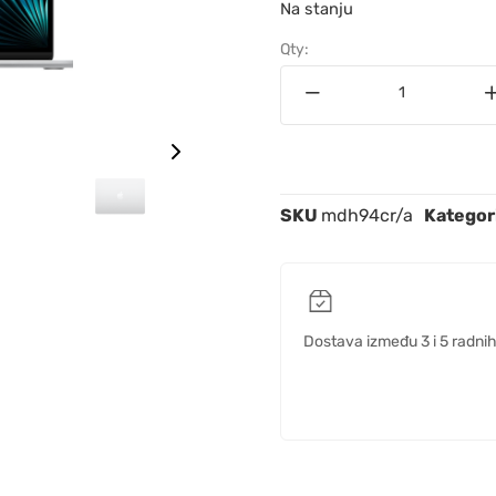
Na stanju
Qty:
SKU
mdh94cr/a
Kategor
Dostava između 3 i 5 radni