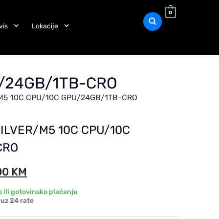
0
vis
Lokacije
U/24GB/1TB-CRO
R/M5 10C CPU/10C GPU/24GB/1TB-CRO
 SILVER/M5 10C CPU/10C
CRO
00
KM
 ili gotovinsko plaćanje
uz 24 rate