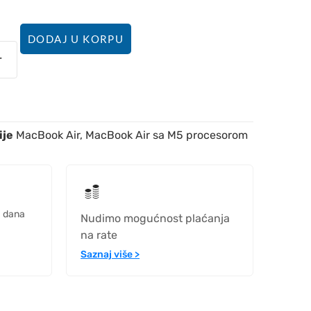
DODAJ U KORPU
ije
MacBook Air
,
MacBook Air sa M5 procesorom
h dana
Nudimo mogućnost plaćanja
na rate
Saznaj više >