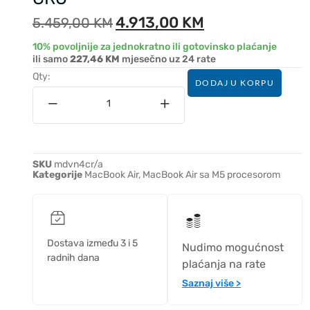
4.913,00
KM
5.459,00
KM
10% povoljnije za jednokratno ili gotovinsko plaćanje
ili samo
227,46 KM
mjesečno uz 24 rate
Qty:
DODAJ U KORPU
SKU
mdvn4cr/a
Kategorije
MacBook Air
,
MacBook Air sa M5 procesorom
Dostava između 3 i 5
Nudimo mogućnost
radnih dana
plaćanja na rate
Saznaj više >