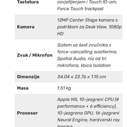
Tastatura
osvjetljenjem i Touch ID-om,
Force Touch trackpad
12MP Center Stage kamera s
Kamera
podrškom za Desk View, 1080p
HD
Sistem sa šest zvučnika s
force-cancelling wooferima,
Zvuk / Mikrofon
Spatial Audio, niz od tri
mikrofona, Voice Isolation
Dimenzije
34.04 x 23.76 x 1.15 cm
Masa
1.51 kg
Apple M5, 10-jezgreni CPU (4
performance + 6 efficiency),
Procesor
10-jezgrena GPU, 16-jezgreni
Neural Engine, hardverski ray
tracing