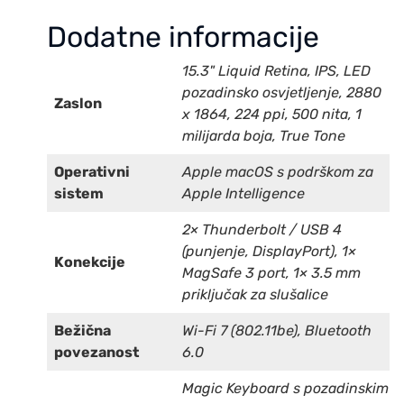
Dodatne informacije
15.3" Liquid Retina, IPS, LED
pozadinsko osvjetljenje, 2880
Zaslon
x 1864, 224 ppi, 500 nita, 1
milijarda boja, True Tone
Operativni
Apple macOS s podrškom za
sistem
Apple Intelligence
2× Thunderbolt / USB 4
(punjenje, DisplayPort), 1×
Konekcije
MagSafe 3 port, 1× 3.5 mm
priključak za slušalice
Bežična
Wi-Fi 7 (802.11be), Bluetooth
povezanost
6.0
Magic Keyboard s pozadinskim