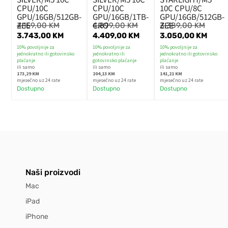
CPU/10C
CPU/10C
10C CPU/8C
GPU/16GB/512GB-
GPU/16GB/1TB-
GPU/16GB/512GB-
ZEE
CRO
ZEE
4.159,00
KM
4.899,00
KM
3.389,00
KM
3.743,00
KM
4.409,00
KM
3.050,00
KM
10% povoljnije za
10% povoljnije za
10% povoljnije za
jednokratno ili gotovinsko
jednokratno ili
jednokratno ili gotovinsko
plaćanje
gotovinsko plaćanje
plaćanje
ili samo
ili samo
ili samo
173,29 KM
204,13 KM
141,21 KM
mjesečno uz 24 rate
mjesečno uz 24 rate
mjesečno uz 24 rate
Dostupno
Dostupno
Dostupno
Naši proizvodi
Mac
iPad
iPhone