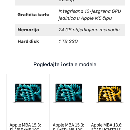
Integrisana 10-jezgrena GPU
Grafička karta
jedinica u Apple M5 čipu
Memorija
24 GB objedinjene memorije
Hard disk
1 TB SSD
Pogledajte i ostale modele
Apple MBA 15.3:
Apple MBA 15.3:
Apple MBA 13.6:
SILVER/M5 10C
SILVER/M5 10C
STARLIGHT/M5