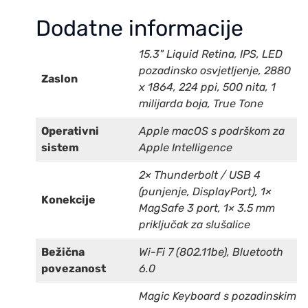
Dodatne informacije
15.3" Liquid Retina, IPS, LED
pozadinsko osvjetljenje, 2880
Zaslon
x 1864, 224 ppi, 500 nita, 1
milijarda boja, True Tone
Operativni
Apple macOS s podrškom za
sistem
Apple Intelligence
2× Thunderbolt / USB 4
(punjenje, DisplayPort), 1×
Konekcije
MagSafe 3 port, 1× 3.5 mm
priključak za slušalice
Bežična
Wi-Fi 7 (802.11be), Bluetooth
povezanost
6.0
Magic Keyboard s pozadinskim