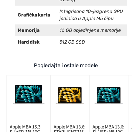
Integrisana 10-jezgrena GPU
Grafička karta
jedinica u Apple M5 čipu
Memorija
16 GB objedinjene memorije
Hard disk
512 GB SSD
Pogledajte i ostale modele
Apple MBA 15.3:
Apple MBA 13.6:
Apple MBA 13.6:
SILVER/M5 10C
STARLIGHT/M5
SILVER/M5 10C