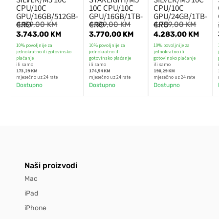
CPU/10C
10C CPU/10C
CPU/10C
GPU/16GB/512GB-
GPU/16GB/1TB-
GPU/24GB/1TB-
CRO
CRO
CRO
4.159,00
KM
4.189,00
KM
4.759,00
KM
3.743,00
KM
3.770,00
KM
4.283,00
KM
10% povoljnije za
10% povoljnije za
10% povoljnije za
jednokratno ili gotovinsko
jednokratno ili
jednokratno ili
plaćanje
gotovinsko plaćanje
gotovinsko plaćanje
ili samo
ili samo
ili samo
173,29 KM
174,54 KM
198,29 KM
mjesečno uz 24 rate
mjesečno uz 24 rate
mjesečno uz 24 rate
Dostupno
Dostupno
Dostupno
Naši proizvodi
Mac
iPad
iPhone