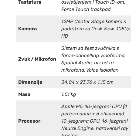
Tastatura
osvjetljenjem i Touch ID-om,
Force Touch trackpad
12MP Center Stage kamera s
Kamera
podrškom za Desk View, 1080p
HD
Sistem sa šest zvučnika s
force-cancelling wooferima,
Zvuk / Mikrofon
Spatial Audio, niz od tri
mikrofona, Voice Isolation
Dimenzije
34.04 x 23.76 x 1.15 cm
Masa
1.51 kg
Apple M5, 10-jezgreni CPU (4
performance + 6 efficiency),
Procesor
10-jezgrena GPU, 16-jezgreni
Neural Engine, hardverski ray
tracing