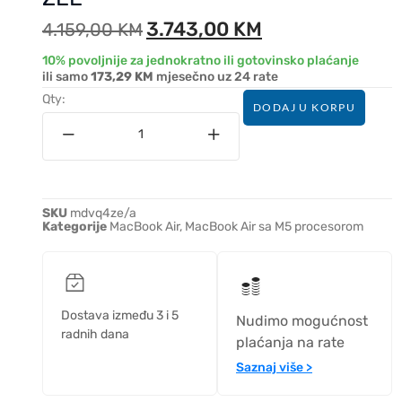
3.743,00
KM
4.159,00
KM
10% povoljnije za jednokratno ili gotovinsko plaćanje
ili samo
173,29 KM
mjesečno uz 24 rate
Qty:
DODAJ U KORPU
SKU
mdvq4ze/a
Kategorije
MacBook Air
,
MacBook Air sa M5 procesorom
Dostava između 3 i 5
Nudimo mogućnost
radnih dana
plaćanja na rate
Saznaj više >