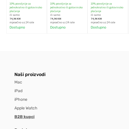
10% povoljnije za
10% povoljnije za
10% povoljnije za
jednokratno ili gotovinsko
jednokratno ili gotovinsko
jednokratno ili gotovinsko
plaćanje
plaćanje
plaćanje
ili samo
ili samo
ili samo
74,96 KM
74,96 KM
74,96 KM
mjesečno uz 24 rate
mjesečno uz 24 rate
mjesečno uz 24 rate
Dostupno
Dostupno
Dostupno
Naši proizvodi
Mac
iPad
iPhone
Apple Watch
B2B kupci