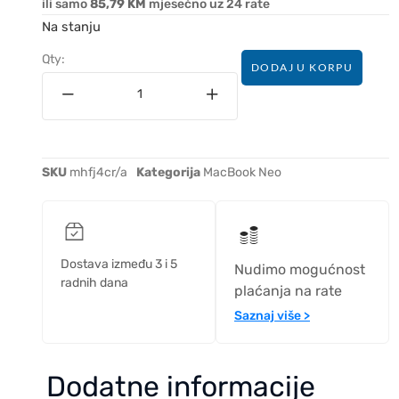
ili samo
85,79 KM
mjesečno uz 24 rate
Na stanju
Qty:
DODAJ U KORPU
SKU
mhfj4cr/a
Kategorija
MacBook Neo
Dostava između 3 i 5
Nudimo mogućnost
radnih dana
plaćanja na rate
Saznaj više >
Dodatne informacije