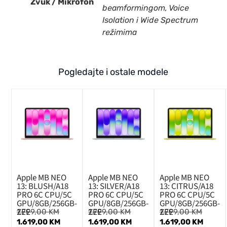
Zvuk / Mikrofon
beamformingom, Voice
Isolation i Wide Spectrum
režimima
Pogledajte i ostale modele
Apple MB NEO
Apple MB NEO
Apple MB NEO
13: BLUSH/A18
13: SILVER/A18
13: CITRUS/A18
PRO 6C CPU/5C
PRO 6C CPU/5C
PRO 6C CPU/5C
GPU/8GB/256GB-
GPU/8GB/256GB-
GPU/8GB/256GB-
ZEE
ZEE
ZEE
1.799,00
KM
1.799,00
KM
1.799,00
KM
1.619,00
KM
1.619,00
KM
1.619,00
KM