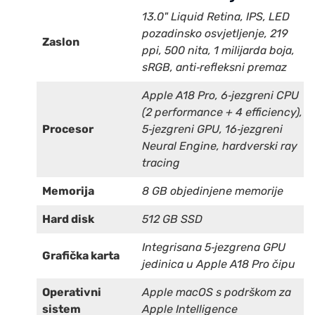
13.0" Liquid Retina, IPS, LED
pozadinsko osvjetljenje, 219
Zaslon
ppi, 500 nita, 1 milijarda boja,
sRGB, anti‑refleksni premaz
Apple A18 Pro, 6‑jezgreni CPU
(2 performance + 4 efficiency),
Procesor
5‑jezgreni GPU, 16‑jezgreni
Neural Engine, hardverski ray
tracing
Memorija
8 GB objedinjene memorije
Hard disk
512 GB SSD
Integrisana 5‑jezgrena GPU
Grafička karta
jedinica u Apple A18 Pro čipu
Operativni
Apple macOS s podrškom za
sistem
Apple Intelligence