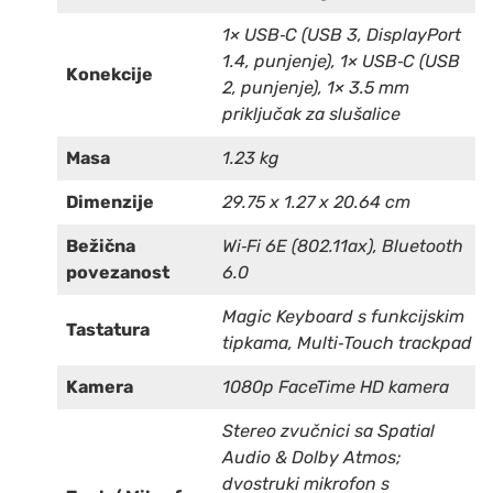
1× USB‑C (USB 3, DisplayPort
1.4, punjenje), 1× USB‑C (USB
Konekcije
2, punjenje), 1× 3.5 mm
priključak za slušalice
Masa
1.23 kg
Dimenzije
29.75 x 1.27 x 20.64 cm
Bežična
Wi‑Fi 6E (802.11ax), Bluetooth
povezanost
6.0
Magic Keyboard s funkcijskim
Tastatura
tipkama, Multi‑Touch trackpad
Kamera
1080p FaceTime HD kamera
Stereo zvučnici sa Spatial
Audio & Dolby Atmos;
dvostruki mikrofon s