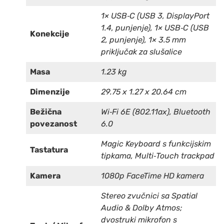
1× USB‑C (USB 3, DisplayPort
1.4, punjenje), 1× USB‑C (USB
Konekcije
2, punjenje), 1× 3.5 mm
priključak za slušalice
Masa
1.23 kg
Dimenzije
29.75 x 1.27 x 20.64 cm
Bežična
Wi‑Fi 6E (802.11ax), Bluetooth
povezanost
6.0
Magic Keyboard s funkcijskim
Tastatura
tipkama, Multi‑Touch trackpad
Kamera
1080p FaceTime HD kamera
Stereo zvučnici sa Spatial
Audio & Dolby Atmos;
dvostruki mikrofon s