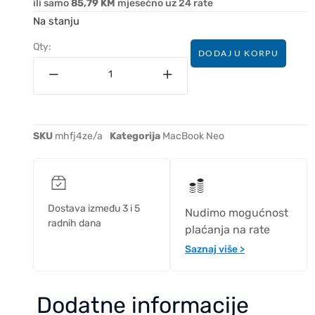
ili samo
85,79 KM
mjesečno uz 24 rate
Na stanju
Qty:
DODAJ U KORPU
SKU
mhfj4ze/a
Kategorija
MacBook Neo
Dostava između 3 i 5
Nudimo mogućnost
radnih dana
plaćanja na rate
Saznaj više >
Dodatne informacije