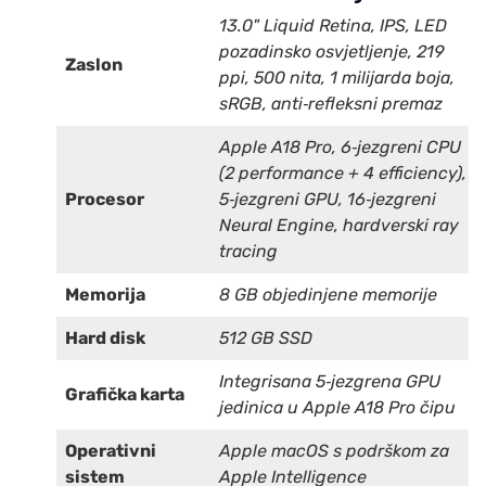
13.0" Liquid Retina, IPS, LED
pozadinsko osvjetljenje, 219
Zaslon
ppi, 500 nita, 1 milijarda boja,
sRGB, anti‑refleksni premaz
Apple A18 Pro, 6‑jezgreni CPU
(2 performance + 4 efficiency),
Procesor
5‑jezgreni GPU, 16‑jezgreni
Neural Engine, hardverski ray
tracing
Memorija
8 GB objedinjene memorije
Hard disk
512 GB SSD
Integrisana 5‑jezgrena GPU
Grafička karta
jedinica u Apple A18 Pro čipu
Operativni
Apple macOS s podrškom za
sistem
Apple Intelligence