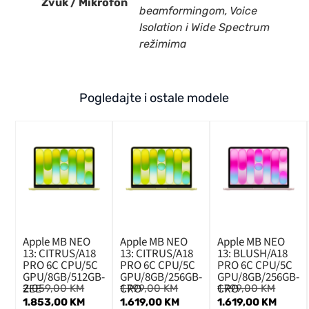
Zvuk / Mikrofon
beamformingom, Voice
Isolation i Wide Spectrum
režimima
Pogledajte i ostale modele
Apple MB NEO
Apple MB NEO
Apple MB NEO
13: CITRUS/A18
13: CITRUS/A18
13: BLUSH/A18
PRO 6C CPU/5C
PRO 6C CPU/5C
PRO 6C CPU/5C
GPU/8GB/512GB-
GPU/8GB/256GB-
GPU/8GB/256GB-
ZEE
CRO
CRO
2.059,00
KM
1.799,00
KM
1.799,00
KM
1.853,00
KM
1.619,00
KM
1.619,00
KM