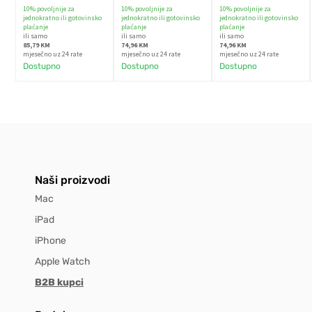
10% povoljnije za
10% povoljnije za
10% povoljnije za
jednokratno ili gotovinsko
jednokratno ili gotovinsko
jednokratno ili gotovinsko
plaćanje
plaćanje
plaćanje
ili samo
ili samo
ili samo
85,79 KM
74,96 KM
74,96 KM
mjesečno uz 24 rate
mjesečno uz 24 rate
mjesečno uz 24 rate
Dostupno
Dostupno
Dostupno
Naši proizvodi
Mac
iPad
iPhone
Apple Watch
B2B kupci