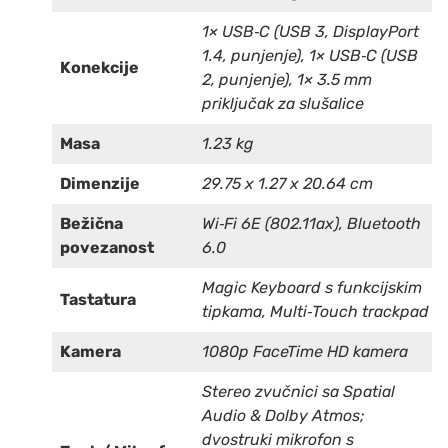
1× USB‑C (USB 3, DisplayPort
1.4, punjenje), 1× USB‑C (USB
Konekcije
2, punjenje), 1× 3.5 mm
priključak za slušalice
Masa
1.23 kg
Dimenzije
29.75 x 1.27 x 20.64 cm
Bežična
Wi‑Fi 6E (802.11ax), Bluetooth
povezanost
6.0
Magic Keyboard s funkcijskim
Tastatura
tipkama, Multi‑Touch trackpad
Kamera
1080p FaceTime HD kamera
Stereo zvučnici sa Spatial
Audio & Dolby Atmos;
dvostruki mikrofon s