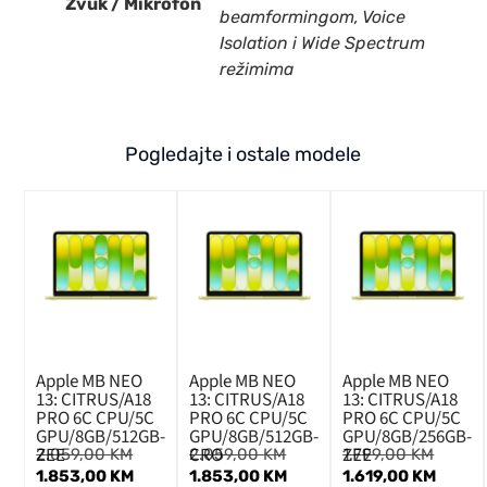
Zvuk / Mikrofon
beamformingom, Voice
Isolation i Wide Spectrum
režimima
Pogledajte i ostale modele
Apple MB NEO
Apple MB NEO
Apple MB NEO
13: CITRUS/A18
13: CITRUS/A18
13: CITRUS/A18
PRO 6C CPU/5C
PRO 6C CPU/5C
PRO 6C CPU/5C
GPU/8GB/512GB-
GPU/8GB/512GB-
GPU/8GB/256GB-
ZEE
CRO
ZEE
2.059,00
KM
2.059,00
KM
1.799,00
KM
1.853,00
KM
1.853,00
KM
1.619,00
KM