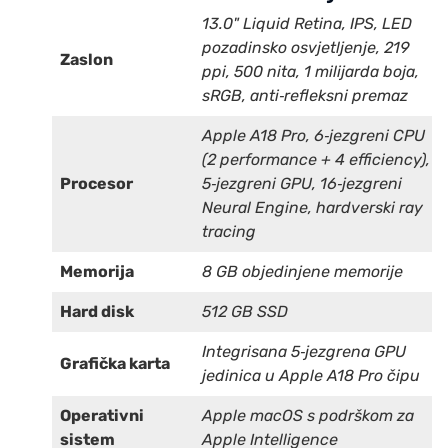
13.0" Liquid Retina, IPS, LED
pozadinsko osvjetljenje, 219
Zaslon
ppi, 500 nita, 1 milijarda boja,
sRGB, anti‑refleksni premaz
Apple A18 Pro, 6‑jezgreni CPU
(2 performance + 4 efficiency),
Procesor
5‑jezgreni GPU, 16‑jezgreni
Neural Engine, hardverski ray
tracing
Memorija
8 GB objedinjene memorije
Hard disk
512 GB SSD
Integrisana 5‑jezgrena GPU
Grafička karta
jedinica u Apple A18 Pro čipu
Operativni
Apple macOS s podrškom za
sistem
Apple Intelligence