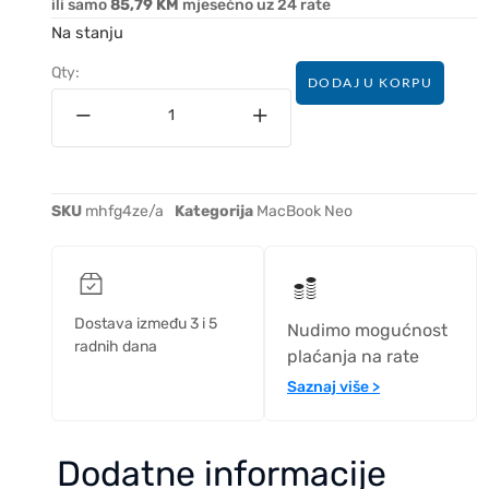
ili samo
85,79 KM
mjesečno uz 24 rate
Na stanju
Qty:
DODAJ U KORPU
SKU
mhfg4ze/a
Kategorija
MacBook Neo
Dostava između 3 i 5
Nudimo mogućnost
radnih dana
plaćanja na rate
Saznaj više >
Dodatne informacije