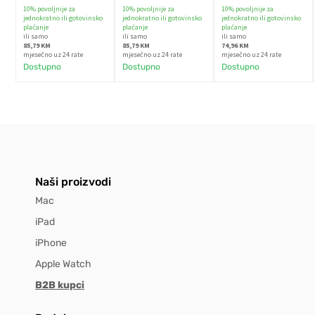
10% povoljnije za
10% povoljnije za
10% povoljnije za
jednokratno ili gotovinsko
jednokratno ili gotovinsko
jednokratno ili gotovinsko
plaćanje
plaćanje
plaćanje
ili samo
ili samo
ili samo
85,79 KM
85,79 KM
74,96 KM
mjesečno uz 24 rate
mjesečno uz 24 rate
mjesečno uz 24 rate
Dostupno
Dostupno
Dostupno
Naši proizvodi
Mac
iPad
iPhone
Apple Watch
B2B kupci