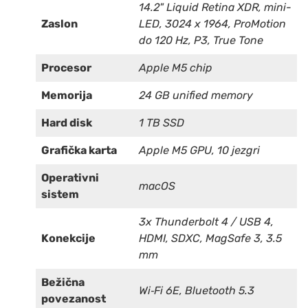
14.2" Liquid Retina XDR, mini-
Zaslon
LED, 3024 x 1964, ProMotion
do 120 Hz, P3, True Tone
Procesor
Apple M5 chip
Memorija
24 GB unified memory
Hard disk
1 TB SSD
Grafička karta
Apple M5 GPU, 10 jezgri
Operativni
macOS
sistem
3x Thunderbolt 4 / USB 4,
Konekcije
HDMI, SDXC, MagSafe 3, 3.5
mm
Bežična
Wi‑Fi 6E, Bluetooth 5.3
povezanost