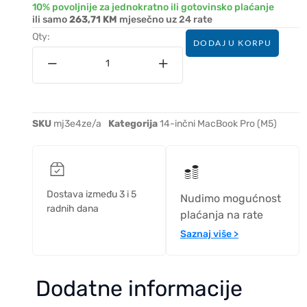
10% povoljnije za jednokratno ili gotovinsko plaćanje
ili samo
263,71 KM
mjesečno uz 24 rate
Qty:
DODAJ U KORPU
SKU
mj3e4ze/a
Kategorija
14-inčni MacBook Pro (M5)
Dostava između 3 i 5
Nudimo mogućnost
radnih dana
plaćanja na rate
Saznaj više >
Dodatne informacije