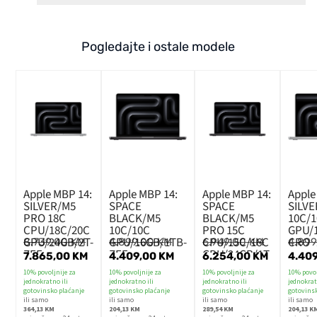
Pogledajte i ostale modele
Apple MBP 14:
Apple MBP 14:
Apple MBP 14:
Apple
SILVER/M5
SPACE
SPACE
SILV
PRO 18C
BLACK/M5
BLACK/M5
10C/
CPU/18C/20C
10C/10C
PRO 15C
GPU/
GPU/24GB/2T-
GPU/16GB/1TB-
CPU/15C/16C
CRO
8.739,00
KM
4.899,00
KM
6.949,00
KM
4.89
ZEE
ZEE
GPU/24GB/1T-
7.865,00
KM
4.409,00
KM
6.254,00
KM
4.40
ZEE
10% povoljnije za
10% povoljnije za
10% povoljnije za
10% povol
jednokratno ili
jednokratno ili
jednokratno ili
jednokrat
gotovinsko plaćanje
gotovinsko plaćanje
gotovinsko plaćanje
gotovins
ili samo
ili samo
ili samo
ili samo
364,13 KM
204,13 KM
289,54 KM
204,13 K