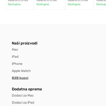
mjesečno uz 24 rate
mjesečno uz 24 rate
mjesečno uz 24 rate
mjesečno 
Dostupno
Dostupno
Dostupno
Dostup
Naši proizvodi
Mac
iPad
iPhone
Apple Watch
B2B kupci
Dodatna oprema
Dodaci za Mac
Dodaci za iPad