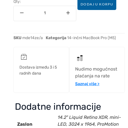
Qty:
DODAJ U KORPU
SKU
mde14ze/a
Kategorija
14-inčni MacBook Pro (M5)
Dostava između 3 i 5
Nudimo mogućnost
radnih dana
plaćanja na rate
Saznaj više >
Dodatne informacije
14.2" Liquid Retina XDR, mini-
Zaslon
LED, 3024 x 1964, ProMotion