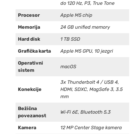
do 120 Hz, P3, True Tone
Procesor
Apple M5 chip
Memorija
24 GB unified memory
Hard disk
1 TB SSD
Grafička karta
Apple M5 GPU, 10 jezgri
Operativni
macOS
sistem
3x Thunderbolt 4 / USB 4,
Konekcije
HDMI, SDXC, MagSafe 3, 3.5
mm
Bežična
Wi‑Fi 6E, Bluetooth 5.3
povezanost
Kamera
12 MP Center Stage kamera