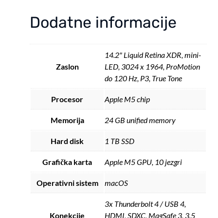
ZEE
količina
Dodatne informacije
14.2" Liquid Retina XDR, mini-
Zaslon
LED, 3024 x 1964, ProMotion
do 120 Hz, P3, True Tone
Procesor
Apple M5 chip
Memorija
24 GB unified memory
Hard disk
1 TB SSD
Grafička karta
Apple M5 GPU, 10 jezgri
Operativni sistem
macOS
3x Thunderbolt 4 / USB 4,
Konekcije
HDMI, SDXC, MagSafe 3, 3.5