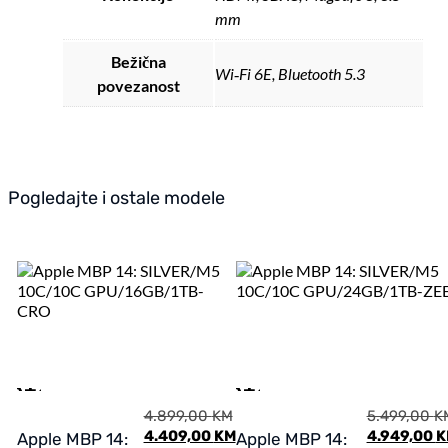
mm
Bežična
Wi‑Fi 6E, Bluetooth 5.3
povezanost
Pogledajte i ostale modele
4.899,00
KM
5.499,00
K
4.409,00
KM
4.949,00
K
Apple MBP 14:
Apple MBP 14: