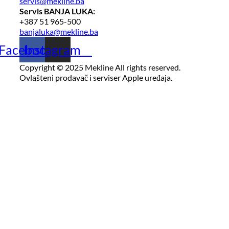
servis@mekline.ba
Servis BANJA LUKA:
+387 51 965-500
banjaluka@mekline.ba
Facebook
Instagram
Copyright © 2025 Mekline All rights reserved.
Ovlašteni prodavač i serviser Apple uređaja.