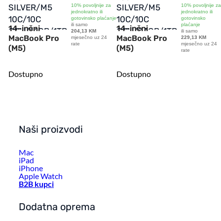
SILVER/M5
SILVER/M5
10% povoljnije za
10% povoljnije za
jednokratno ili
jednokratno ili
10C/10C
10C/10C
gotovinsko plaćanje
gotovinsko
ili samo
plaćanje
14-inčni
14-inčni
GPU/16GB/1TB-
GPU/24GB/1TB-
204,13 KM
ili samo
MacBook Pro
MacBook Pro
mjesečno uz 24
229,13 KM
CRO
ZEE
rate
mjesečno uz 24
(M5)
(M5)
rate
Dostupno
Dostupno
Naši proizvodi
Mac
iPad
iPhone
Apple Watch
B2B kupci
Dodatna oprema