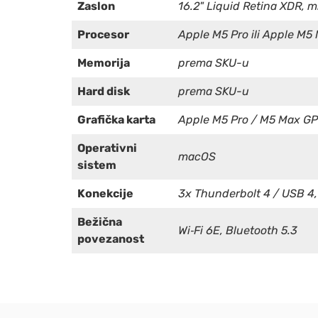
Zaslon
16.2" Liquid Retina XDR, 
Procesor
Apple M5 Pro ili Apple M
Memorija
prema SKU-u
Hard disk
prema SKU-u
Grafička karta
Apple M5 Pro / M5 Max G
Operativni
macOS
sistem
Konekcije
3x Thunderbolt 4 / USB 4
Bežična
Wi‑Fi 6E, Bluetooth 5.3
povezanost