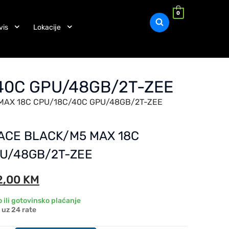
0
vis
Lokacije
/40C GPU/48GB/2T-ZEE
 MAX 18C CPU/18C/40C GPU/48GB/2T-ZEE
PACE BLACK/M5 MAX 18C
U/48GB/2T-ZEE
2,00
KM
 ili gotovinsko plaćanje
uz 24 rate