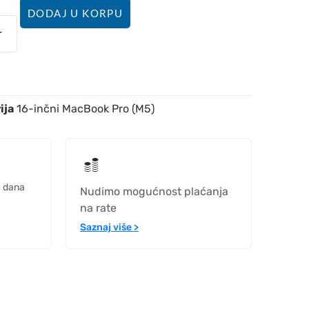
DODAJ U KORPU
ija
16-inčni MacBook Pro (M5)
h dana
Nudimo mogućnost plaćanja
na rate
Saznaj više >