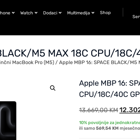
Shop
Phone
Watch
Dodaci
Multimedija
Ser
 BLACK/M5 MAX 18C CPU/18C
inčni MacBook Pro (M5)
/ Apple MBP 16: SPACE BLACK/M5
Apple MBP 16: S
CPU/18C/40C GP
12.30
13.669,00
KM
10% povoljnije za jednokratno
ili samo
569,54 KM
mjesečno 