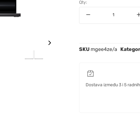
Qty:
SKU
mgee4ze/a
Kategor
Dostava između 3 i 5 radni