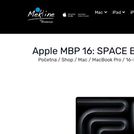
Mac
iPad
i
Apple MBP 16: SPACE
Početna
/
Shop
/
Mac
/
MacBook Pro
/
16-