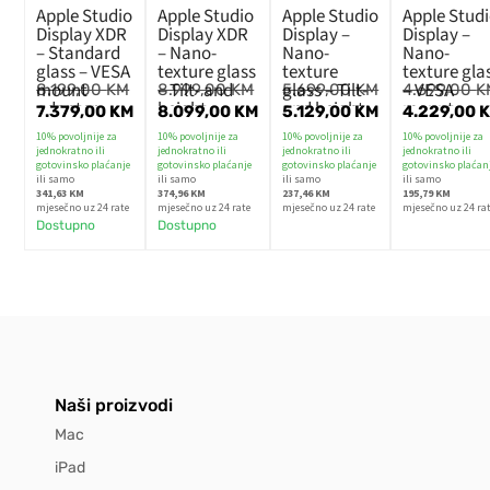
Apple Studio
Apple Studio
Apple Studio
Apple Stud
Display XDR
Display XDR
Display –
Display –
– Standard
– Nano-
Nano-
Nano-
glass – VESA
texture glass
texture
texture gla
mount
– Tilt- and
glass – Tilt-
– VESA
8.199,00
KM
8.999,00
KM
5.699,00
KM
4.699,00
K
adapter
height-
and height-
mount
7.379,00
KM
8.099,00
KM
5.129,00
KM
4.229,00
(Stand not
adjustable
adjustable
adapter
10% povoljnije za
10% povoljnije za
10% povoljnije za
10% povoljnije za
included)
stand
stand
(Stand not
jednokratno ili
jednokratno ili
jednokratno ili
jednokratno ili
included)
gotovinsko plaćanje
gotovinsko plaćanje
gotovinsko plaćanje
gotovinsko plaćan
ili samo
ili samo
ili samo
ili samo
341,63 KM
374,96 KM
237,46 KM
195,79 KM
mjesečno uz 24 rate
mjesečno uz 24 rate
mjesečno uz 24 rate
mjesečno uz 24 ra
Dostupno
Dostupno
Naši proizvodi
Mac
iPad