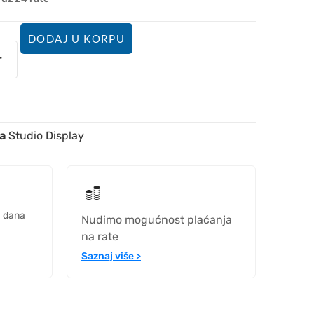
DODAJ U KORPU
a
Studio Display
h dana
Nudimo mogućnost plaćanja
na rate
Saznaj više >