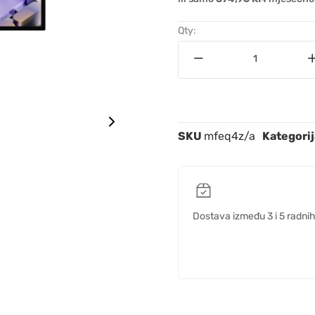
Qty:
SKU
mfeq4z/a
Kategorij
Dostava između 3 i 5 radni