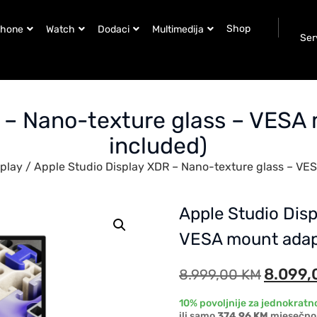
Shop
Phone
Watch
Dodaci
Multimedija
Ser
 – Nano-texture glass – VESA
included)
splay
/ Apple Studio Display XDR – Nano-texture glass – VE
Apple Studio Dis
VESA mount adapt
8.099,
8.999,00
KM
10% povoljnije za jednokratno
ili samo
374,96 KM
mjesečno 