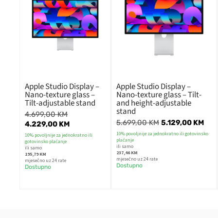
Apple Studio Display –
Apple Studio Display –
Nano-texture glass –
Nano-texture glass – Tilt-
Tilt-adjustable stand
and height-adjustable
stand
4.699,00
KM
5.699,00
KM
5.129,00
KM
4.229,00
KM
10% povoljnije za jednokratno ili gotovinsko
10% povoljnije za jednokratno ili
plaćanje
gotovinsko plaćanje
ili samo
ili samo
237,46 KM
195,79 KM
mjesečno uz 24 rate
mjesečno uz 24 rate
Dostupno
Dostupno