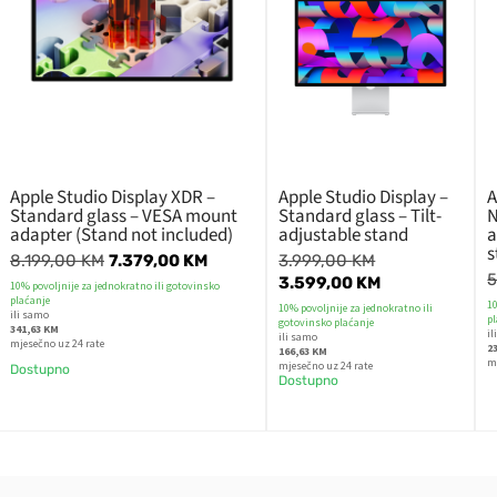
Apple Studio Display XDR –
Apple Studio Display –
A
Standard glass – VESA mount
Standard glass – Tilt-
N
adapter (Stand not included)
adjustable stand
a
s
8.199,00
KM
7.379,00
KM
3.999,00
KM
5
3.599,00
KM
10% povoljnije za jednokratno ili gotovinsko
plaćanje
10
10% povoljnije za jednokratno ili
ili samo
p
gotovinsko plaćanje
341,63 KM
i
ili samo
mjesečno uz 24 rate
2
166,63 KM
m
mjesečno uz 24 rate
Dostupno
Dostupno