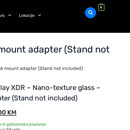
0
vis
Lokacije
 mount adapter (Stand not
SA mount adapter (Stand not included)
play XDR – Nano-texture glass –
er (Stand not included)
00
KM
 ili gotovinsko plaćanje
uz 24 rate