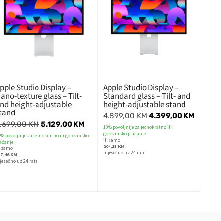
pple Studio Display –
Apple Studio Display –
ano-texture glass – Tilt-
Standard glass – Tilt- and
nd height-adjustable
height-adjustable stand
tand
4.899,00
KM
4.399,00
KM
.699,00
KM
5.129,00
KM
10% povoljnije za jednokratno ili
gotovinsko plaćanje
% povoljnije za jednokratno ili gotovinsko
ili samo
laćanje
204,13 KM
li samo
mjesečno uz 24 rate
37,46 KM
jesečno uz 24 rate