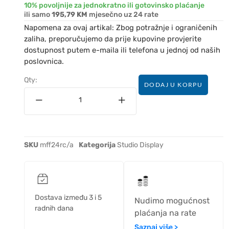
10% povoljnije za jednokratno ili gotovinsko plaćanje
ili samo
195,79 KM
mjesečno uz 24 rate
Napomena za ovaj artikal: Zbog potražnje i ograničenih
zaliha, preporučujemo da prije kupovine provjerite
dostupnost putem e-maila ili telefona u jednoj od naših
poslovnica.
Qty:
DODAJ U KORPU
SKU
mff24rc/a
Kategorija
Studio Display
Dostava između 3 i 5
Nudimo mogućnost
radnih dana
plaćanja na rate
Saznaj više >