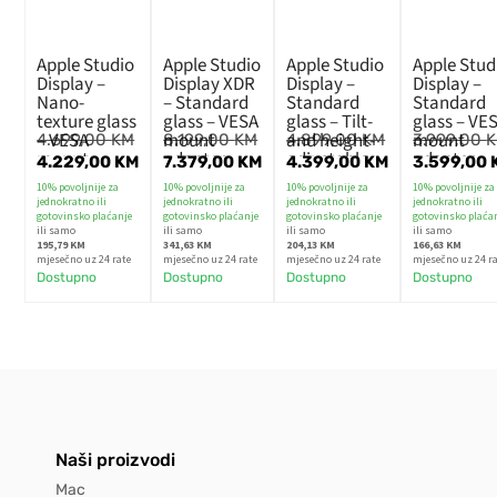
Apple Studio
Apple Studio
Apple Studio
Apple Stud
Display –
Display XDR
Display –
Display –
Nano-
– Standard
Standard
Standard
texture glass
glass – VESA
glass – Tilt-
glass – VE
– VESA
mount
and height-
mount
4.699,00
KM
8.199,00
KM
4.899,00
KM
3.999,00
mount
adapter
adjustable
adapter
4.229,00
KM
7.379,00
KM
4.399,00
KM
3.599,00
adapter
(Stand not
stand
(Stand not
10% povoljnije za
10% povoljnije za
10% povoljnije za
10% povoljnije za
(Stand not
included)
included)
jednokratno ili
jednokratno ili
jednokratno ili
jednokratno ili
included)
gotovinsko plaćanje
gotovinsko plaćanje
gotovinsko plaćanje
gotovinsko plaća
ili samo
ili samo
ili samo
ili samo
195,79 KM
341,63 KM
204,13 KM
166,63 KM
mjesečno uz 24 rate
mjesečno uz 24 rate
mjesečno uz 24 rate
mjesečno uz 24 r
Dostupno
Dostupno
Dostupno
Dostupno
Naši proizvodi
Mac