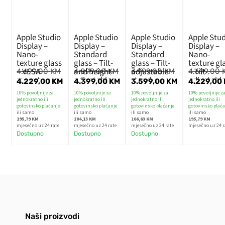
Apple Studio
Apple Studio
Apple Studio
Apple Stu
Display –
Display –
Display –
Display –
Nano-
Standard
Standard
Nano-
texture glass
glass – Tilt-
glass – Tilt-
texture gl
– VESA
and height-
adjustable
– Tilt-
4.699,00
KM
4.899,00
KM
3.999,00
KM
4.699,00
mount
adjustable
stand
adjustabl
4.229,00
KM
4.399,00
KM
3.599,00
KM
4.229,00
adapter
stand
stand
10% povoljnije za
10% povoljnije za
10% povoljnije za
10% povoljnije z
(Stand not
jednokratno ili
jednokratno ili
jednokratno ili
jednokratno ili
included)
gotovinsko plaćanje
gotovinsko plaćanje
gotovinsko plaćanje
gotovinsko plaća
ili samo
ili samo
ili samo
ili samo
195,79 KM
204,13 KM
166,63 KM
195,79 KM
mjesečno uz 24 rate
mjesečno uz 24 rate
mjesečno uz 24 rate
mjesečno uz 24 r
Dostupno
Dostupno
Dostupno
Naši proizvodi