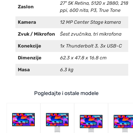
27" 5K Retina, 5120 x 2880, 218
Zaslon
ppi, 600 nita, P3, True Tone
Kamera
12 MP Center Stage kamera
Zvuk / Mikrofon
Šest zvučnika, tri mikrofona
Konekcije
1x Thunderbolt 3, 3x USB-C
Dimenzije
62.3 x 47.8 x 16.8 cm
Masa
6.3 kg
Pogledajte i ostale modele