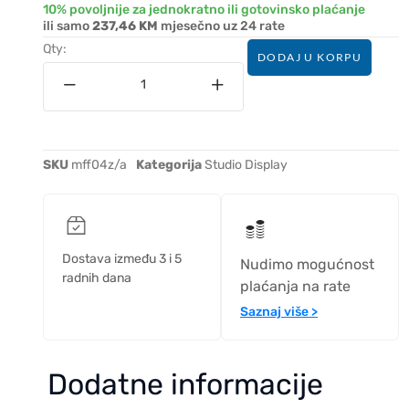
10% povoljnije za jednokratno ili gotovinsko plaćanje
ili samo
237,46 KM
mjesečno uz 24 rate
Qty:
DODAJ U KORPU
SKU
mff04z/a
Kategorija
Studio Display
Dostava između 3 i 5
Nudimo mogućnost
radnih dana
plaćanja na rate
Saznaj više >
Dodatne informacije