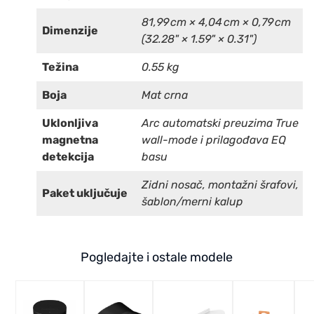
81,99 cm × 4,04 cm × 0,79 cm
Dimenzije
(32.28" × 1.59" × 0.31")
Težina
0.55 kg
Boja
Mat crna
Uklonljiva
Arc automatski preuzima True
magnetna
wall-mode i prilagođava EQ
detekcija
basu
Zidni nosač, montažni šrafovi,
Paket uključuje
šablon/merni kalup
Pogledajte i ostale modele