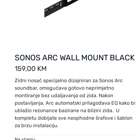
SONOS ARC WALL MOUNT BLACK
159,00
KM
Zidni nosač specijalno dizajniran za Sonos Arc
soundbar, omogućava gotovo neprimjetno
montiranje bez udaljavanja od zida. Nakon
postavljanja, Arc automatski prilagođava EQ kako bi
ublažio rezonance bazirane na blizini zida. U
kompletu dobijate sve neophodne šrafove i šablon
za brzu instalaciju.
Na stanju