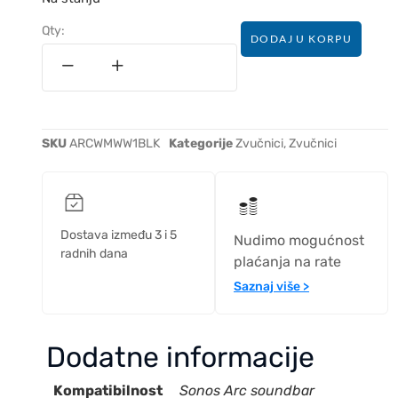
Qty:
DODAJ U KORPU
SKU
ARCWMWW1BLK
Kategorije
Zvučnici
,
Zvučnici
Dostava između 3 i 5
Nudimo mogućnost
radnih dana
plaćanja na rate
Saznaj više >
Dodatne informacije
Kompatibilnost
Sonos Arc soundbar