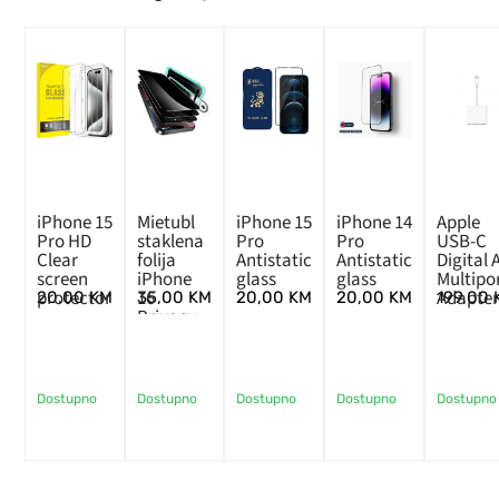
iPhone 15
Mietubl
iPhone 15
iPhone 14
Apple
Pro HD
staklena
Pro
Pro
USB-C
Clear
folija
Antistatic
Antistatic
Digital 
screen
iPhone
glass
glass
Multipo
protector
16
Adapte
20,00
KM
35,00
KM
20,00
KM
20,00
KM
199,00
Privacy
HD
Dostupno
Dostupno
Dostupno
Dostupno
Dostupno