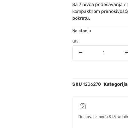
Sa 7 nivoa podešavanja n
kompaktnom prenosivošću, i
pokretu.
Na stanju
Qty:
SKU
1206270
Kategorija
Dostava između 3 i 5 radni