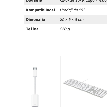
Dodatne
karakteristike: Lagan, mo
Kompatibilnost
Uređaji do 16"
Dimenzije
26 × 5 × 3 cm
Težina
250 g