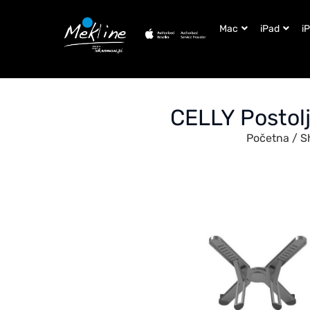
Mac
iPad
i
CELLY Postol
Početna
/
S