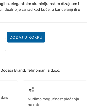
agiba, elegantnim aluminijumskim dizajnom i
dealno je za rad kod kuće, u kancelariji ili u
DODAJ U KORPU
Dodaci
Brand:
Tehnomanija d.o.o.
h dana
Nudimo mogućnost plaćanja
na rate