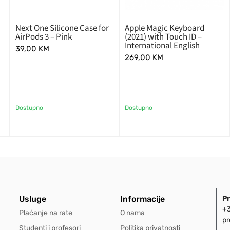
Next One Silicone Case for
Apple Magic Keyboard
AirPods 3 – Pink
(2021) with Touch ID –
International English
39,00
KM
269,00
KM
Dostupno
Dostupno
Usluge
Informacije
P
+3
Plaćanje na rate
O nama
pr
Studenti i profesori
Politika privatnosti