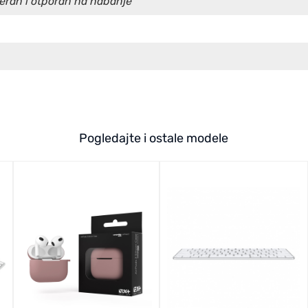
deran i otporan na habanje
Pogledajte i ostale modele