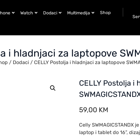
Shop
Phone
Watch
Dodaci
Multimedija
Ser
ja i hladnjaci za laptopove 
hop
/
Dodaci
/ CELLY Postolja i hladnjaci za laptopove S
CELLY Postolja i 
SWMAGICSTAND
59,00
KM
Celly SWMAGICSTANDX je l
laptop i tablet do 16”, di