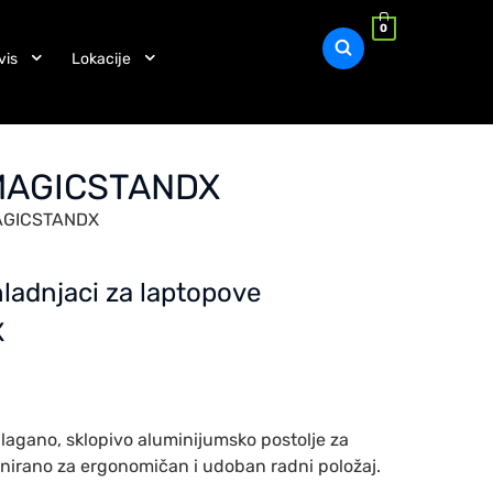
0
vis
Lokacije
SWMAGICSTANDX
WMAGICSTANDX
hladnjaci za laptopove
X
agano, sklopivo aluminijumsko postolje za
zajnirano za ergonomičan i udoban radni položaj.