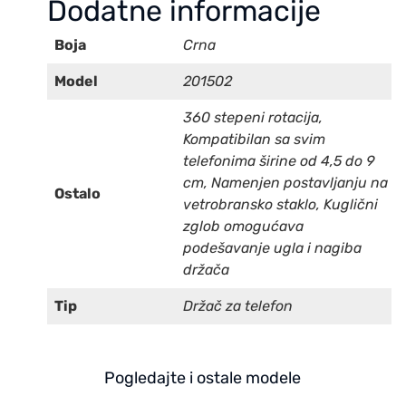
Dodatne informacije
Boja
Crna
Model
201502
360 stepeni rotacija,
Kompatibilan sa svim
telefonima širine od 4,5 do 9
cm, Namenjen postavljanju na
Ostalo
vetrobransko staklo, Kuglični
zglob omogućava
podešavanje ugla i nagiba
držača
Tip
Držač za telefon
Pogledajte i ostale modele