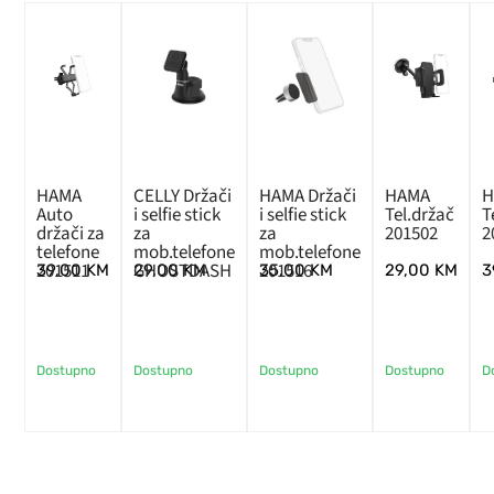
HAMA
CELLY Držači
HAMA Držači
HAMA
H
Auto
i selfie stick
i selfie stick
Tel.držač
T
držači za
za
za
201502
2
telefone
mob.telefone
mob.telefone
201511
GHOSTDASH
201516
39,00
KM
29,00
KM
35,00
KM
29,00
KM
3
Dostupno
Dostupno
Dostupno
Dostupno
D