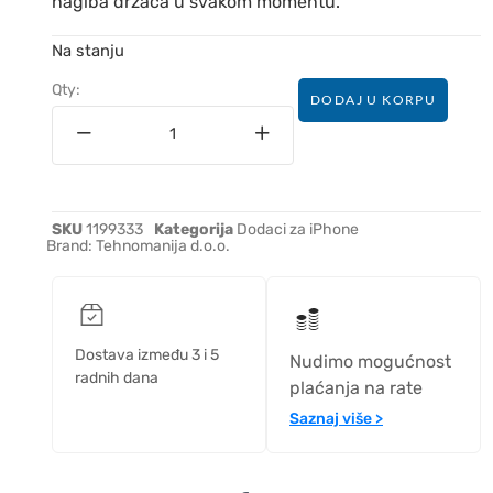
nagiba držača u svakom momentu.
Na stanju
Qty:
DODAJ U KORPU
SKU
1199333
Kategorija
Dodaci za iPhone
Brand:
Tehnomanija d.o.o.
Dostava između 3 i 5
Nudimo mogućnost
radnih dana
plaćanja na rate
Saznaj više >