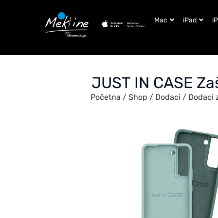
Mac
iPad
i
JUST IN CASE Zašt
Početna
/
Shop
/
Dodaci
/
Dodaci 