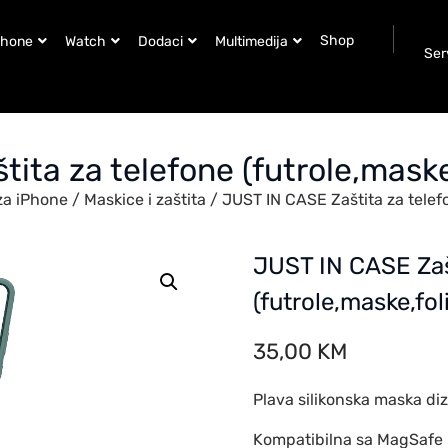
Shop
Phone
Watch
Dodaci
Multimedija
Ser
ita za telefone (futrole,mask
za iPhone
/
Maskice i zaštita
/ JUST IN CASE Zaštita za telef
JUST IN CASE Zaš
(futrole,maske,fo
35,00
KM
Plava silikonska maska di
Kompatibilna sa MagSafe 