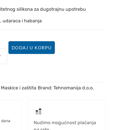
itetnog silikona za dugotrajnu upotrebu
a, udaraca i habanja
DODAJ U KORPU
Maskice i zaštita
Brand:
Tehnomanija d.o.o.
h dana
Nudimo mogućnost plaćanja
na rate