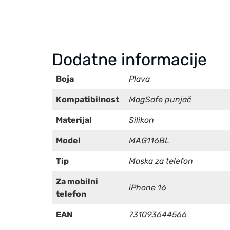
Dodatne informacije
Boja
Plava
Kompatibilnost
MagSafe punjač
Materijal
Silikon
Model
MAG116BL
Tip
Maska za telefon
Za mobilni
iPhone 16
telefon
EAN
731093644566