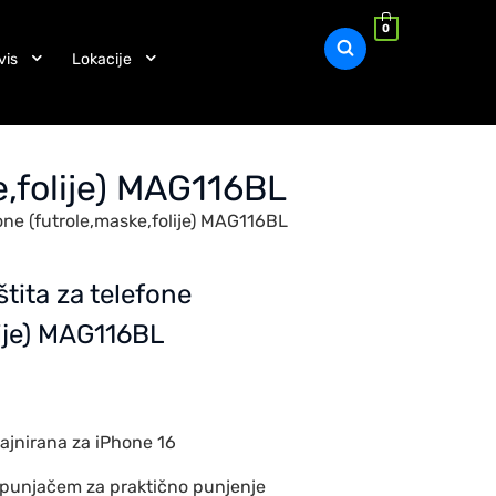
0
vis
Lokacije
e,folije) MAG116BL
one (futrole,maske,folije) MAG116BL
tita za telefone
lije) MAG116BL
zajnirana za iPhone 16
punjačem za praktično punjenje