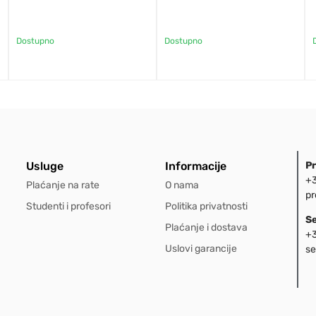
Dostupno
Dostupno
Usluge
Informacije
P
+3
Plaćanje na rate
O nama
pr
Studenti i profesori
Politika privatnosti
S
Plaćanje i dostava
+3
Uslovi garancije
se