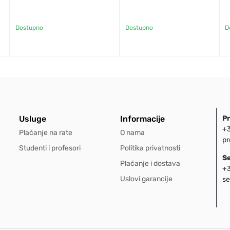
Dostupno
Dostupno
D
Usluge
Informacije
P
+3
Plaćanje na rate
O nama
pr
Studenti i profesori
Politika privatnosti
S
Plaćanje i dostava
+3
Uslovi garancije
se