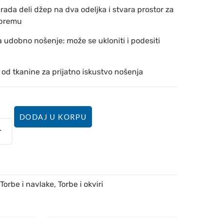
ada deli džep na dva odeljka i stvara prostor za
opremu
a udobno nošenje: može se ukloniti i podesiti
d tkanine za prijatno iskustvo nošenja
DODAJ U KORPU
Torbe i navlake
,
Torbe i okviri