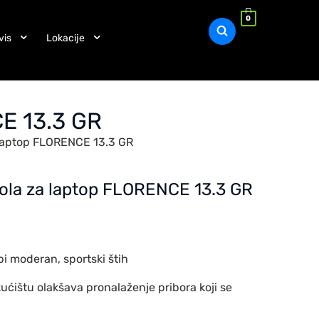
0
vis
Lokacije
CE 13.3 GR
 laptop FLORENCE 13.3 GR
rola za laptop FLORENCE 13.3 GR
bi moderan, sportski štih
ućištu olakšava pronalaženje pribora koji se