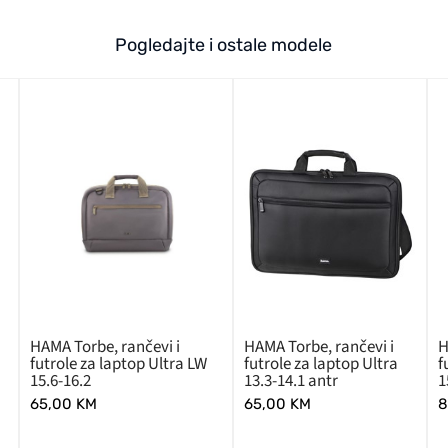
Pogledajte i ostale modele
HAMA Torbe, rančevi i
HAMA Torbe, rančevi i
H
futrole za laptop Ultra LW
futrole za laptop Ultra
f
15.6-16.2
13.3-14.1 antr
1
65,00
KM
65,00
KM
8