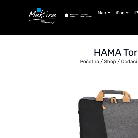
Mac
iPad
i
HAMA Torb
Početna
/
Shop
/
Dodaci