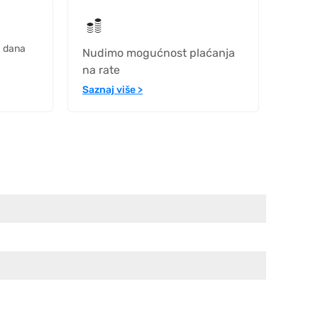
h dana
Nudimo mogućnost plaćanja
na rate
Saznaj više >