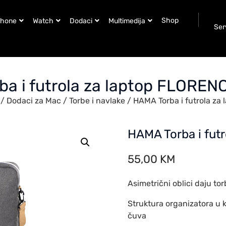
Shop
Phone
Watch
Dodaci
Multimedija
Ser
a i futrola za laptop FLOREN
/
Dodaci za Mac
/
Torbe i navlake
/ HAMA Torba i futrola za
HAMA Torba i fut
55,00
KM
Asimetrični oblici daju tor
Struktura organizatora u k
čuva