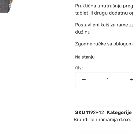
Praktična unutrašnja pregr
tablet ili drugu dodatnu 
Postavljeni kaiš za rame z
dužinu
Zgodne ručke sa oblogom o
Na stanju
Qty:
SKU
1192942
Kategorije
Brand:
Tehnomanija d.o.o.