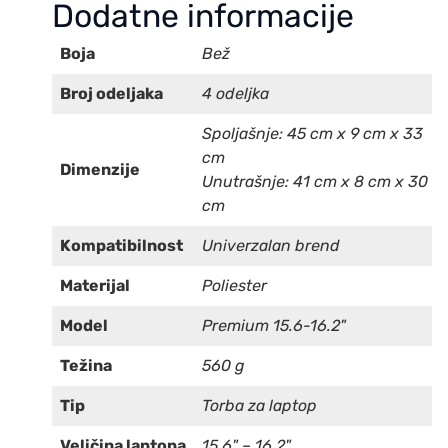
Dodatne informacije
Boja
Bež
Broj odeljaka
4 odeljka
Spoljašnje: 45 cm x 9 cm x 33
cm
Dimenzije
Unutrašnje: 41 cm x 8 cm x 30
cm
Kompatibilnost
Univerzalan brend
Materijal
Poliester
Model
Premium 15.6-16.2"
Težina
560 g
Tip
Torba za laptop
Veličina laptopa
15,6" – 16,2"