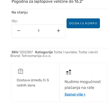
Pogodna za laptopove veličine do 16,2”
Na stanju
Qty:
DODAJ U KORPU
SKU
1202387
Kategorije
Torbe i navlake
,
Torbe i okviri
Brand:
Tehnomanija d.o.o.
Dostava između 3 i 5
Nudimo mogućnost
radnih dana
plaćanja na rate
Saznaj više >