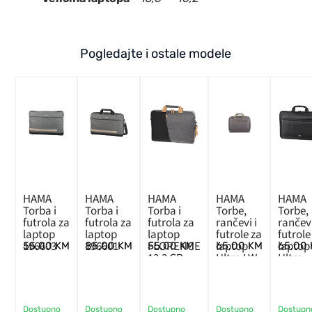
Pogledajte i ostale modele
HAMA
HAMA
HAMA
HAMA
HAMA
Torba i
Torba i
Torba i
Torbe,
Torbe,
futrola za
futrola za
futrola za
rančevi i
rančevi
laptop
laptop
laptop
futrole za
futrole
196603
196601
FLORENCE
laptop
laptop
55,00
KM
85,00
KM
55,00
KM
65,00
KM
65,00
13.3 GR
Ultra LW
Ultra
15.6-16.2
13.3-14
antr
Dostupno
Dostupno
Dostupno
Dostupno
Dostupn