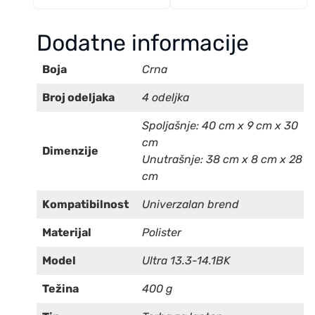
Dodatne informacije
Boja
Crna
Broj odeljaka
4 odeljka
Spoljašnje: 40 cm x 9 cm x 30
cm
Dimenzije
Unutrašnje: 38 cm x 8 cm x 28
cm
Kompatibilnost
Univerzalan brend
Materijal
Polister
Model
Ultra 13.3-14.1BK
Težina
400 g