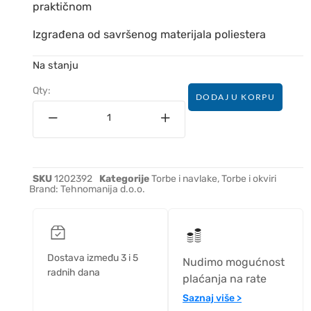
praktičnom
Izgrađena od savršenog materijala poliestera
Na stanju
Qty:
DODAJ U KORPU
SKU
1202392
Kategorije
Torbe i navlake
,
Torbe i okviri
Brand:
Tehnomanija d.o.o.
Dostava između 3 i 5
Nudimo mogućnost
radnih dana
plaćanja na rate
Saznaj više >