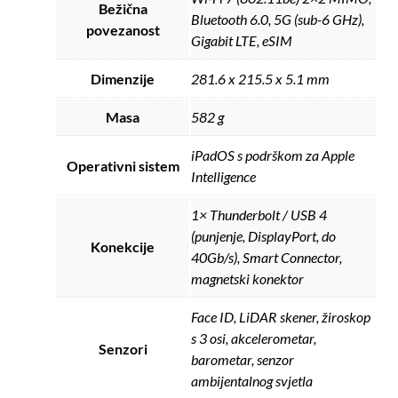
Bežična
Bluetooth 6.0, 5G (sub-6 GHz),
povezanost
Gigabit LTE, eSIM
Dimenzije
281.6 x 215.5 x 5.1 mm
Masa
582 g
iPadOS s podrškom za Apple
Operativni sistem
Intelligence
1× Thunderbolt / USB 4
(punjenje, DisplayPort, do
Konekcije
40Gb/s), Smart Connector,
magnetski konektor
Face ID, LiDAR skener, žiroskop
s 3 osi, akcelerometar,
Senzori
barometar, senzor
ambijentalnog svjetla