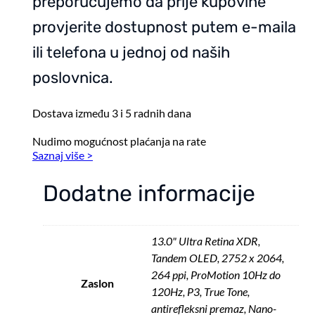
preporučujemo da prije kupovine
Glass
provjerite dostupnost putem e-maila
-
Space
ili telefona u jednoj od naših
Black
količina
poslovnica.
Dostava između 3 i 5 radnih dana
Nudimo mogućnost plaćanja na rate
Saznaj više >
Dodatne informacije
13.0" Ultra Retina XDR,
Tandem OLED, 2752 x 2064,
264 ppi, ProMotion 10Hz do
Zaslon
120Hz, P3, True Tone,
antirefleksni premaz, Nano-