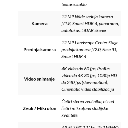
texture staklo
12 MP Wide zadnja kamera
Kamera
f/1.8, Smart HDR 4, panorama,
autofokus, LiDAR skener
12 MP Landscape Center Stage
Prednja kamera
prednja kamera f/2.0, Face ID,
Smart HDR 4
4K video do 60 fps, ProRes
video do 4K 30 fps, 1080p HD
Video snimanje
do 240 fps (slow-motion),
Cinematic video stabilizacija
Četiri stereo zvučnika, niz od
Zvuk / Mikrofon
četiri mikrofona studijske
kvalitete
Wi-Fi 7 (802.11be) 2×2 MIMO,