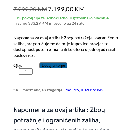
7.199,00
KM
7.999,00
KM
10% povoljnije za jednokratno ili gotovinsko plaćanje
ili samo
333,29 KM
mjesečno uz 24 rate
Napomena za ovaj artikal: Zbog potražnje i ograničenih
zaliha, preporučujemo da prije kupovine provjerite
dostupnost putem e-maila ili telefona u jednoj od naših
poslovnica.
Qty:
Dodaj u korpu
Apple
13-
inch
iPad
SKU
me8m4hc/a
Kategorije
iPad Pro
,
iPad Pro M5
Pro
(M5)
Cellular
Napomena za ovaj artikal: Zbog
2TB
w
potražnje i ograničenih zaliha,
Nano-
texture