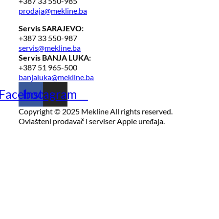
+387 33 550-985
prodaja@mekline.ba
Servis SARAJEVO:
+387 33 550-987
servis@mekline.ba
Servis BANJA LUKA:
+387 51 965-500
banjaluka@mekline.ba
Facebook
Instagram
Copyright © 2025 Mekline All rights reserved.
Ovlašteni prodavač i serviser Apple uređaja.