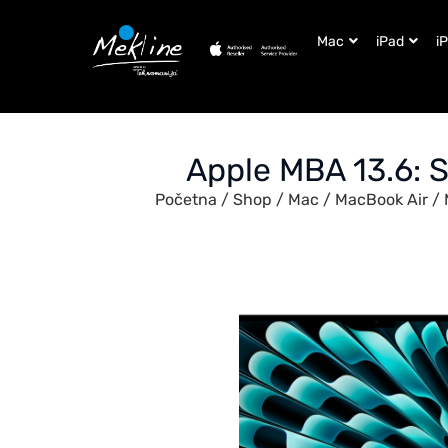
Mac
iPad
i
Apple MBA 13.6:
Početna
/
Shop
/
Mac
/
MacBook Air
/