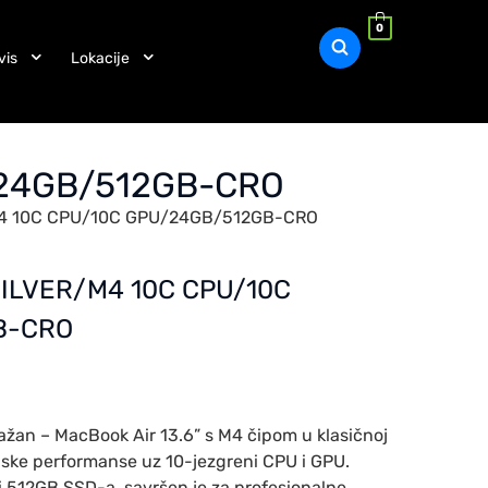
0
vis
Lokacije
U/24GB/512GB-CRO
/M4 10C CPU/10C GPU/24GB/512GB-CRO
 SILVER/M4 10C CPU/10C
B-CRO
nažan – MacBook Air 13.6” s M4 čipom u klasičnoj
nske performanse uz 10-jezgreni CPU i GPU.
 512GB SSD-a, savršen je za profesionalne