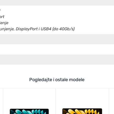
)
ort
jenje
njenje, DisplayPort i USB4 (do 40Gb/s)
Pogledajte i ostale modele