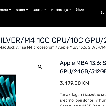
Shop
Phone
Watch
Dodaci
Multimedija
Ser
 SILVER/M4 10C CPU/10C GP
MacBook Air sa M4 procesorom
/ Apple MBA 13.6: SILVER
Apple MBA 13.6:
GPU/24GB/512G
3.479,00
KM
Tanak, lagan i izuzetno s
srebrnoj boji donosi vrhu
Opremljen s 24GB RAM-a i