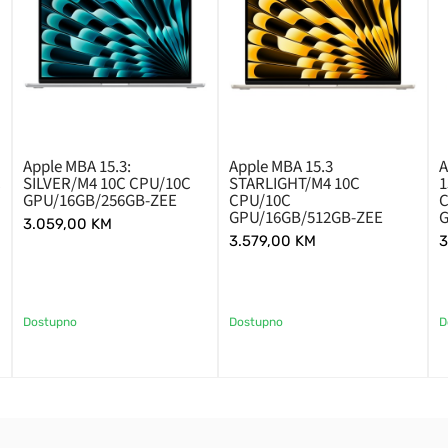
Apple MBA 15.3:
Apple MBA 15.3
A
C
SILVER/M4 10C CPU/10C
STARLIGHT/M4 10C
1
GPU/16GB/256GB-ZEE
CPU/10C
GPU/16GB/512GB-ZEE
3.059,00
KM
3.579,00
KM
3
Dostupno
Dostupno
D