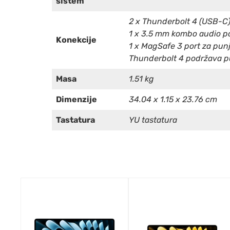
sistem
2 x Thunderbolt 4 (USB-C
1 x 3.5 mm kombo audio p
Konekcije
1 x MagSafe 3 port za pun
Thunderbolt 4 podržava pu
Masa
1.51 kg
Dimenzije
34.04 x 1.15 x 23.76 cm
Tastatura
YU tastatura