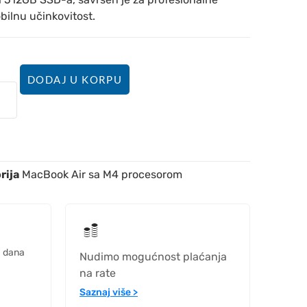
obilnu učinkovitost.
DODAJ U KORPU
rija
MacBook Air sa M4 procesorom
h dana
Nudimo mogućnost plaćanja
na rate
Saznaj više >