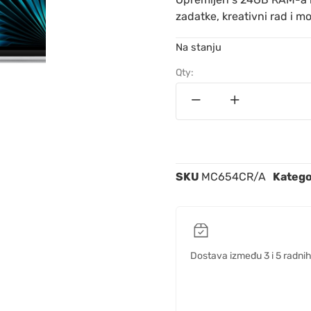
zadatke, kreativni rad i m
Na stanju
Qty:
SKU
MC654CR/A
Katego
Dostava između 3 i 5 radni