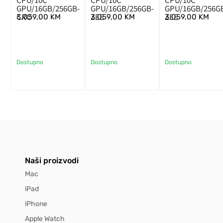
CPU/10C
CPU/10C
CPU/10C
GPU/16GB/256GB-
GPU/16GB/256GB-
GPU/16GB/256G
CRO
ZEE
ZEE
3.059,00
KM
3.059,00
KM
3.059,00
KM
Dostupno
Dostupno
Dostupno
Naši proizvodi
Mac
iPad
iPhone
Apple Watch