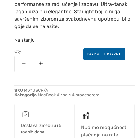
performanse za rad, učenje i zabavu. Ultra-tanak i
lagan dizajn u elegantnoj Starlight boji čini ga
savršenim izborom za svakodnevnu upotrebu, bilo
gdje da se nalazite.
Na stanju
Qty:
DODAJ U KORPU
SKU
MW1J3CR/A
Kategorija
MacBook Air sa M4 procesorom
Dostava između 3 i 5
Nudimo mogućnost
radnih dana
plaćanja na rate