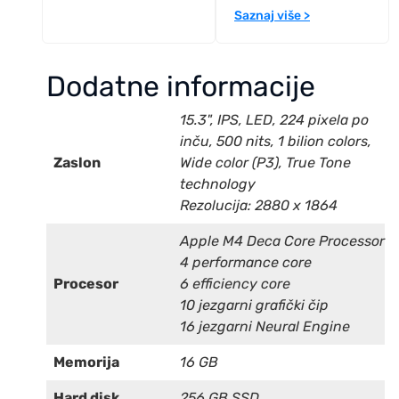
Saznaj više >
Dodatne informacije
15.3", IPS, LED, 224 pixela po
inču, 500 nits, 1 bilion colors,
Zaslon
Wide color (P3), True Tone
technology
Rezolucija: 2880 x 1864
Apple M4 Deca Core Processor
4 performance core
Procesor
6 efficiency core
10 jezgarni grafički čip
16 jezgarni Neural Engine
Memorija
16 GB
Hard disk
256 GB SSD