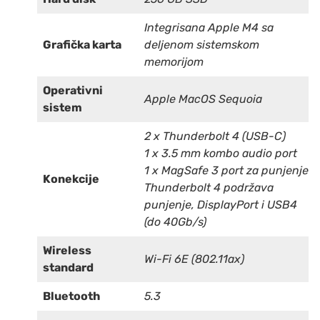
Integrisana Apple M4 sa
Grafička karta
deljenom sistemskom
memorijom
Operativni
Apple MacOS Sequoia
sistem
2 x Thunderbolt 4 (USB-C)
1 x 3.5 mm kombo audio port
1 x MagSafe 3 port za punjenje
Konekcije
Thunderbolt 4 podržava
punjenje, DisplayPort i USB4
(do 40Gb/s)
Wireless
Wi-Fi 6E (802.11ax)
standard
Bluetooth
5.3