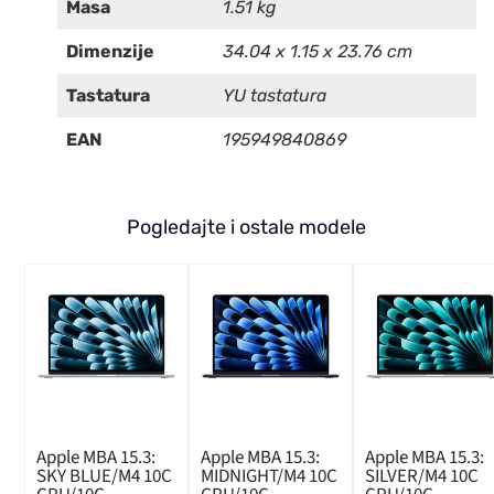
Masa
1.51 kg
Dimenzije
34.04 x 1.15 x 23.76 cm
Tastatura
YU tastatura
EAN
195949840869
Pogledajte i ostale modele
Apple MBA 15.3:
Apple MBA 15.3:
Apple MBA 15.3:
SKY BLUE/M4 10C
MIDNIGHT/M4 10C
SILVER/M4 10C