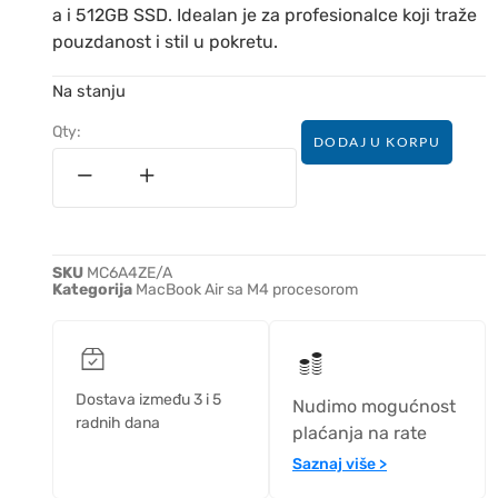
a i 512GB SSD. Idealan je za profesionalce koji traže
pouzdanost i stil u pokretu.
Na stanju
Qty:
DODAJ U KORPU
SKU
MC6A4ZE/A
Kategorija
MacBook Air sa M4 procesorom
Dostava između 3 i 5
Nudimo mogućnost
radnih dana
plaćanja na rate
Saznaj više >