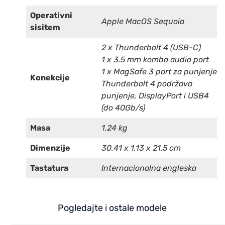
Operativni
Apple MacOS Sequoia
sisitem
2 x Thunderbolt 4 (USB-C)
1 x 3.5 mm kombo audio port
1 x MagSafe 3 port za punjenje
Konekcije
Thunderbolt 4 podržava
punjenje, DisplayPort i USB4
(do 40Gb/s)
Masa
1.24 kg
Dimenzije
30.41 x 1.13 x 21.5 cm
Tastatura
Internacionalna engleska
Pogledajte i ostale modele