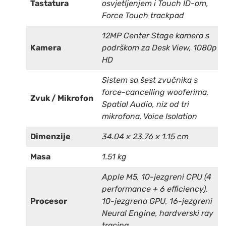
Tastatura
osvjetljenjem i Touch ID-om,
Force Touch trackpad
12MP Center Stage kamera s
Kamera
podrškom za Desk View, 1080p
HD
Sistem sa šest zvučnika s
force-cancelling wooferima,
Zvuk / Mikrofon
Spatial Audio, niz od tri
mikrofona, Voice Isolation
Dimenzije
34.04 x 23.76 x 1.15 cm
Masa
1.51 kg
Apple M5, 10-jezgreni CPU (4
performance + 6 efficiency),
Procesor
10-jezgrena GPU, 16-jezgreni
Neural Engine, hardverski ray
tracing