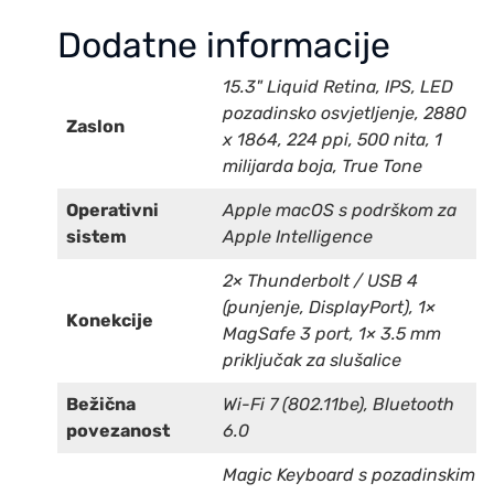
Dodatne informacije
15.3" Liquid Retina, IPS, LED
pozadinsko osvjetljenje, 2880
Zaslon
x 1864, 224 ppi, 500 nita, 1
milijarda boja, True Tone
Operativni
Apple macOS s podrškom za
sistem
Apple Intelligence
2× Thunderbolt / USB 4
(punjenje, DisplayPort), 1×
Konekcije
MagSafe 3 port, 1× 3.5 mm
priključak za slušalice
Bežična
Wi-Fi 7 (802.11be), Bluetooth
povezanost
6.0
Magic Keyboard s pozadinskim