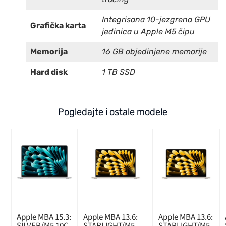
Integrisana 10-jezgrena GPU
Grafička karta
jedinica u Apple M5 čipu
Memorija
16 GB objedinjene memorije
Hard disk
1 TB SSD
Pogledajte i ostale modele
Apple MBA 15.3:
Apple MBA 13.6:
Apple MBA 13.6:
SILVER/M5 10C
STARLIGHT/M5
STARLIGHT/M5