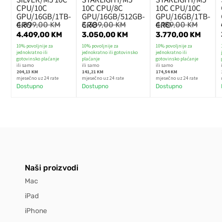
CPU/10C
10C CPU/8C
10C CPU/10C
GPU/16GB/1TB-
GPU/16GB/512GB-
GPU/16GB/1TB-
CRO
CRO
CRO
4.899,00
KM
3.389,00
KM
4.189,00
KM
4.409,00
KM
3.050,00
KM
3.770,00
KM
10% povoljnije za
10% povoljnije za
10% povoljnije za
jednokratno ili
jednokratno ili gotovinsko
jednokratno ili
gotovinsko plaćanje
plaćanje
gotovinsko plaćanje
ili samo
ili samo
ili samo
204,13 KM
141,21 KM
174,54 KM
mjesečno uz 24 rate
mjesečno uz 24 rate
mjesečno uz 24 rate
Dostupno
Dostupno
Dostupno
Naši proizvodi
Mac
iPad
iPhone