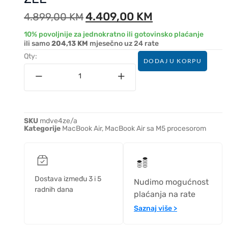
4.409,00
KM
4.899,00
KM
10% povoljnije za jednokratno ili gotovinsko plaćanje
ili samo
204,13 KM
mjesečno uz 24 rate
Qty:
DODAJ U KORPU
SKU
mdve4ze/a
Kategorije
MacBook Air
,
MacBook Air sa M5 procesorom
Dostava između 3 i 5
Nudimo mogućnost
radnih dana
plaćanja na rate
Saznaj više >