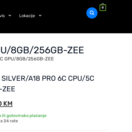
0
vis
Lokacije
GPU/8GB/256GB-ZEE
/5C GPU/8GB/256GB-ZEE
: SILVER/A18 PRO 6C CPU/5C
-ZEE
0
KM
 ili gotovinsko plaćanje
z 24 rate