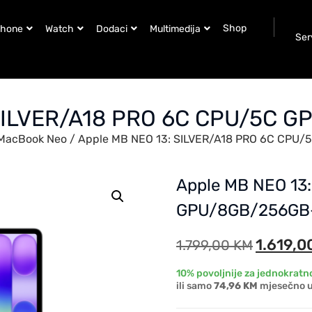
Shop
Phone
Watch
Dodaci
Multimedija
Ser
 SILVER/A18 PRO 6C CPU/5C 
MacBook Neo
/ Apple MB NEO 13: SILVER/A18 PRO 6C CPU
Apple MB NEO 13
GPU/8GB/256GB
1.619,0
1.799,00
KM
10% povoljnije za jednokratno
ili samo
74,96 KM
mjesečno u