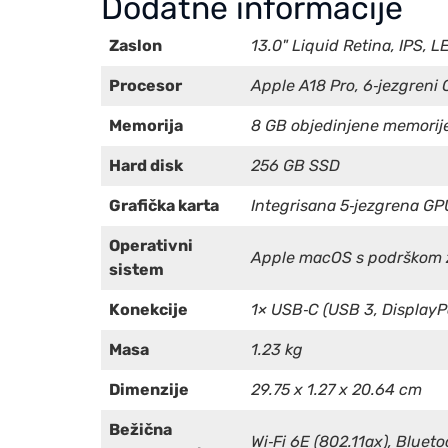
Dodatne informacije
Zaslon
13.0" Liquid Retina, IPS, L
Procesor
Apple A18 Pro, 6‑jezgreni 
Memorija
8 GB objedinjene memorij
Hard disk
256 GB SSD
Grafička karta
Integrisana 5‑jezgrena GP
Operativni
Apple macOS s podrškom z
sistem
Konekcije
1× USB‑C (USB 3, DisplayPo
Masa
1.23 kg
Dimenzije
29.75 x 1.27 x 20.64 cm
Bežična
Wi‑Fi 6E (802.11ax), Blueto