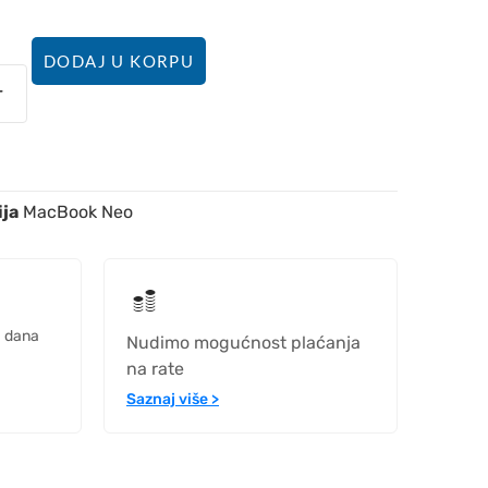
DODAJ U KORPU
ija
MacBook Neo
h dana
Nudimo mogućnost plaćanja
na rate
Saznaj više >