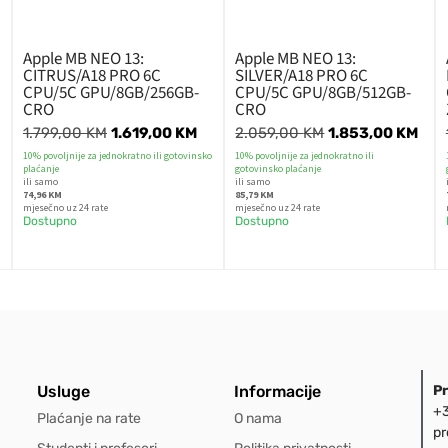
Apple MB NEO 13:
Apple MB NEO 13:
CITRUS/A18 PRO 6C
SILVER/A18 PRO 6C
CPU/5C GPU/8GB/256GB-
CPU/5C GPU/8GB/512GB-
CRO
CRO
1.799,00
KM
1.619,00
KM
2.059,00
KM
1.853,00
KM
10% povoljnije za jednokratno ili gotovinsko
10% povoljnije za jednokratno ili
plaćanje
gotovinsko plaćanje
ili samo
ili samo
74,96 KM
85,79 KM
mjesečno uz 24 rate
mjesečno uz 24 rate
Dostupno
Dostupno
Usluge
Informacije
P
+3
Plaćanje na rate
O nama
pr