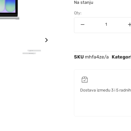
Na stanju
Qty:
SKU
mhfa4ze/a
Kategor
Dostava između 3 i 5 radni