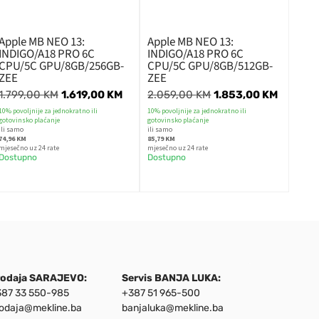
Apple MB NEO 13:
Apple MB NEO 13:
INDIGO/A18 PRO 6C
INDIGO/A18 PRO 6C
CPU/5C GPU/8GB/256GB-
CPU/5C GPU/8GB/512GB-
ZEE
ZEE
1.799,00
KM
1.619,00
KM
2.059,00
KM
1.853,00
KM
10% povoljnije za jednokratno ili
10% povoljnije za jednokratno ili
gotovinsko plaćanje
gotovinsko plaćanje
ili samo
ili samo
74,96 KM
85,79 KM
mjesečno uz 24 rate
mjesečno uz 24 rate
Dostupno
Dostupno
rodaja SARAJEVO:
Servis BANJA LUKA:
87 33 550-985
+387 51 965-500
odaja@mekline.ba
banjaluka@mekline.ba