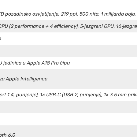
ED pozadinsko osvjetljenje, 219 ppi, 500 nita, 1 milijarda boja
CPU (2 performance + 4 efficiency), 5‑jezgreni GPU, 16‑jezgr
e
U jedinica u Apple A18 Pro čipu
a Apple Intelligence
rt 1.4, punjenje), 1× USB‑C (USB 2, punjenje), 1× 3.5 mm prik
oth 6.0