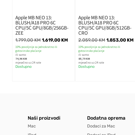
Apple MB NEO 13:
Apple MB NEO 13:
BLUSH/A18 PRO 6C
BLUSH/A18 PRO 6C
CPU/5C GPU/8GB/256GB-
CPU/5C GPU/8GB/512GB-
ZEE
CRO
1.799,00
KM
1.619,00
KM
2.059,00
KM
1.853,00
KM
10% povoljnije za jednokratno ili
10% povoljnije za jednokratno ili
gotovinsko plaćanje
gotovinsko plaćanje
ili samo
ili samo
74,96 KM
85,79 KM
mjesečno uz 24 rate
mjesečno uz 24 rate
Dostupno
Dostupno
Naši proizvodi
Dodatna oprema
Mac
Dodaci za Mac