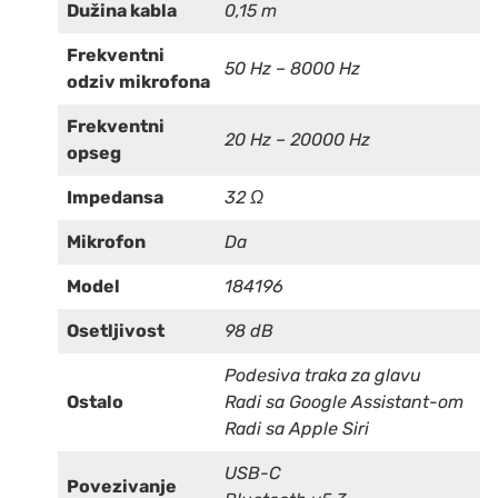
Dužina kabla
0,15 m
Frekventni
50 Hz – 8000 Hz
odziv mikrofona
Frekventni
20 Hz – 20000 Hz
opseg
Impedansa
32 Ω
Mikrofon
Da
Model
184196
Osetljivost
98 dB
Podesiva traka za glavu
Ostalo
Radi sa Google Assistant-om
Radi sa Apple Siri
USB-C
Povezivanje