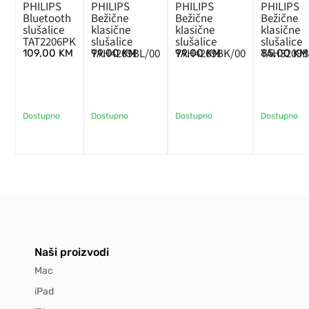
PHILIPS
PHILIPS
PHILIPS
PHILIPS
Bluetooth
Bežične
Bežične
Bežične
slušalice
klasične
klasične
klasične
TAT2206PK
slušalice
slušalice
slušalice
TAH4209BL/00
TAH4209BK/00
TAH3209B
109,00
KM
99,00
KM
99,00
KM
85,00
KM
Dostupno
Dostupno
Dostupno
Dostupno
Naši proizvodi
Mac
iPad