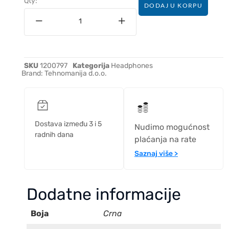
Qty:
DODAJ U KORPU
SKU
1200797
Kategorija
Headphones
Brand:
Tehnomanija d.o.o.
Dostava između 3 i 5
Nudimo mogućnost
radnih dana
plaćanja na rate
Saznaj više >
Dodatne informacije
Boja
Crna