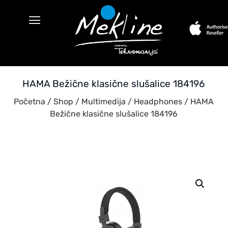
HAMA Bežične klasične slušalice 184196
Početna
/
Shop
/
Multimedija
/
Headphones
/ HAMA
Bežične klasične slušalice 184196