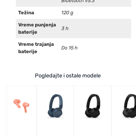
Bluetooth v5.3
Težina
120 g
Vreme punjenja
3 h
baterije
Vreme trajanja
Do 15 h
baterije
Pogledajte i ostale modele