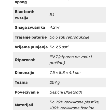
opseg
Bluetooth
5.1
verzija
Snaga zvučnika
4,2 W
Trajanje baterije
Do 5 sati reprodukcije
Vrijeme punjenja
Do 2,5 sati
IP67 (otporan na vodu i
Otpornost
prašinu)
Dimenzije
7,5 × 8,8 × 4,1 cm
Težina
209 g
Povezivanje
Bežični Bluetooth
Do 90% reciklirane plastike,
Materijali
100% reciklirane tkanine