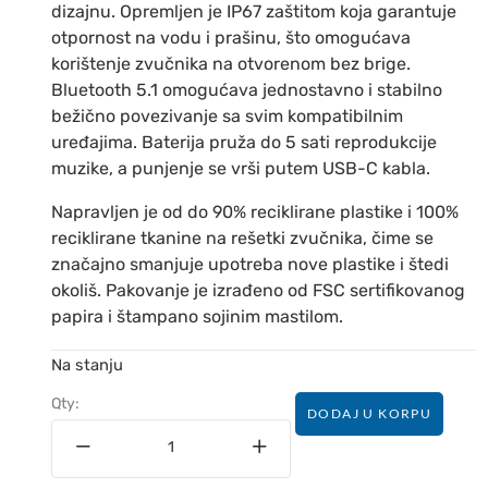
dizajnu. Opremljen je IP67 zaštitom koja garantuje
otpornost na vodu i prašinu, što omogućava
korištenje zvučnika na otvorenom bez brige.
Bluetooth 5.1 omogućava jednostavno i stabilno
bežično povezivanje sa svim kompatibilnim
uređajima. Baterija pruža do 5 sati reprodukcije
muzike, a punjenje se vrši putem USB-C kabla.
Napravljen je od do 90% reciklirane plastike i 100%
reciklirane tkanine na rešetki zvučnika, čime se
značajno smanjuje upotreba nove plastike i štedi
okoliš. Pakovanje je izrađeno od FSC sertifikovanog
papira i štampano sojinim mastilom.
Na stanju
Qty:
DODAJ U KORPU