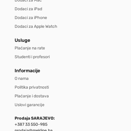
Dodaci za Mac
Dodaci za iPad
Dodaci za iPhone
Dodaci za Apple Watch
Usluge
Plaćanje na rate
Studenti i profesori
Informacije
O nama
Politika privatnosti
Plaćanje i dostava
Uslovi garancije
Prodaja SARAJEVO:
+387 33 550-985
prodaja@mekline.ba