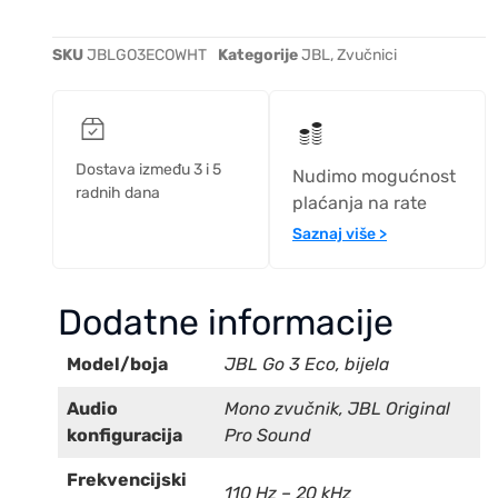
SKU
JBLGO3ECOWHT
Kategorije
JBL
,
Zvučnici
Dostava između 3 i 5
Nudimo mogućnost
radnih dana
plaćanja na rate
Saznaj više >
Dodatne informacije
Model/boja
JBL Go 3 Eco, bijela
Audio
Mono zvučnik, JBL Original
konfiguracija
Pro Sound
Frekvencijski
110 Hz – 20 kHz