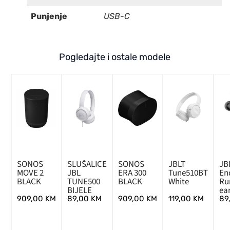
Punjenje
USB-C
Pogledajte i ostale modele
SONOS
SLUŠALICE
SONOS
JBLT
JB
MOVE 2
JBL
ERA 300
Tune510BT
En
BLACK
TUNE500
BLACK
White
Run
BIJELE
ea
909,00
KM
89,00
KM
909,00
KM
119,00
KM
89