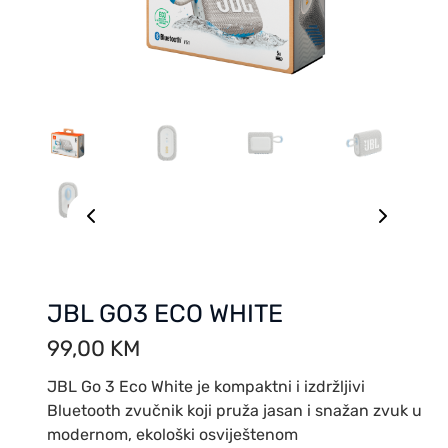
JBL GO3 ECO WHITE
99,00
KM
JBL Go 3 Eco White je kompaktni i izdržljivi
Bluetooth zvučnik koji pruža jasan i snažan zvuk u
modernom, ekološki osviještenom