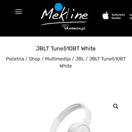
JBLT Tune510BT White
Početna
/
Shop
/
Multimedija
/
JBL
/ JBLT Tune510BT
White