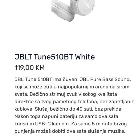
JBLT Tune510BT White
119,00
KM
JBL Tune 510BT ima čuveni JBL Pure Bass Sound,
koji se može čuti u najpopularnijim arenama širom
sveta. Bežično strimuj zvuk visokog kvaliteta
direktno sa tvog pametnog telefona, bez zapetljanih
kablova. Slušaj bežično do 40 sati, bez prekida.
Nakon toga napuni bateriju za samo dva sata
korisnim USB-C kablom. Za samo 5 minuta brzog
punjenja možeš dobiti dva sata slušanja muzike.