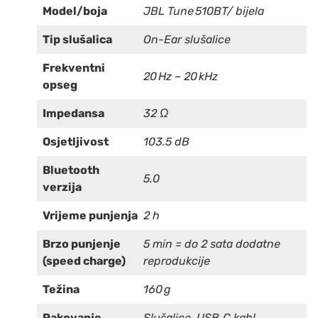
Model/boja
JBL Tune 510BT/ bijela
Tip slušalica
On-Ear slušalice
Frekventni
20 Hz – 20 kHz
opseg
Impedansa
32 Ω
Osjetljivost
103.5 dB
Bluetooth
5.0
verzija
Vrijeme punjenja
2 h
Brzo punjenje
5 min = do 2 sata dodatne
(speed charge)
reprodukcije
Težina
160 g
Pakovanje
Slušalice, USB‑C kabl,