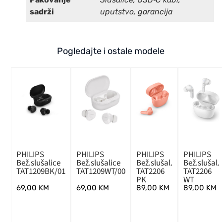
sadrži
uputstvo, garancija
Pogledajte i ostale modele
PHILIPS
PHILIPS
PHILIPS
PHILIPS
Bež.slušalice
Bež.slušalice
Bež.slušal.
Bež.slušal.
TAT1209BK/01
TAT1209WT/00
TAT2206
TAT2206
PK
WT
69,00
KM
69,00
KM
89,00
KM
89,00
KM