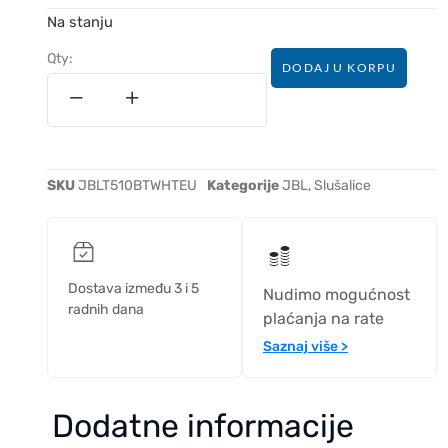
Na stanju
Qty:
DODAJ U KORPU
SKU
JBLT510BTWHTEU
Kategorije
JBL
,
Slušalice
Dostava između 3 i 5
Nudimo mogućnost
radnih dana
plaćanja na rate
Saznaj više >
Dodatne informacije