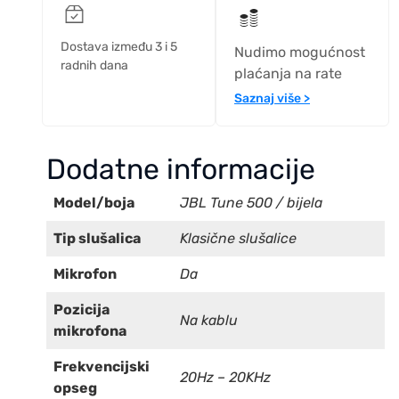
Dostava između 3 i 5
Nudimo mogućnost
radnih dana
plaćanja na rate
Saznaj više >
Dodatne informacije
Model/boja
JBL Tune 500 / bijela
Tip slušalica
Klasične slušalice
Mikrofon
Da
Pozicija
Na kablu
mikrofona
Frekvencijski
20Hz – 20KHz
opseg