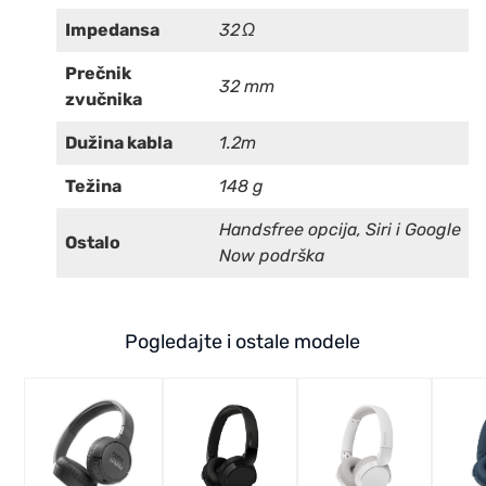
Impedansa
32 Ω
Prečnik
32 mm
zvučnika
Dužina kabla
1.2m
Težina
148 g
Handsfree opcija, Siri i Google
Ostalo
Now podrška
Pogledajte i ostale modele