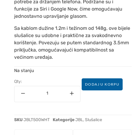
potrebe za držanjem telefona. Podržane su i
funkcije za Siri i Google Now, čime omogućavaju
jednostavno upravljanje glasom.
Sa kablom dužine 1.2m i težinom od 148g, ove bijele
slušalice su udobne i praktične za svakodnevno
korištenje. Povezuju se putem standardnog 3.5mm
priključka, omogućavajući kompatibilnost sa
većinom uređaja.
Na stanju
Qty:
DODAJ U KORPU
SKU
JBLT500WHT
Kategorije
JBL
,
Slušalice