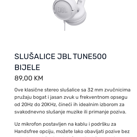
SLUŠALICE JBL TUNE500
BIJELE
89,00
KM
Ove klasične stereo slušalice sa 32 mm zvučnicima
pružaju bogat i jasan zvuk u frekventnom opsegu
od 20Hz do 20KHz, čineći ih idealnim izborom za
svakodnevno slušanje muzike ili primanje poziva.
Uz mikrofon postavljen na kablu i podršku za
Handsfree opciju, možete lako obavljati pozive bez