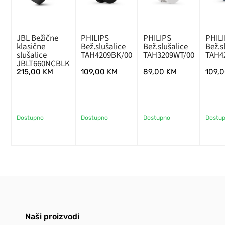
JBL Bežične
PHILIPS
PHILIPS
PHIL
klasične
Bež.slušalice
Bež.slušalice
Bež.s
slušalice
TAH4209BK/00
TAH3209WT/00
TAH4
JBLT660NCBLK
215,00
KM
109,00
KM
89,00
KM
109,
Dostupno
Dostupno
Dostupno
Dostu
Naši proizvodi