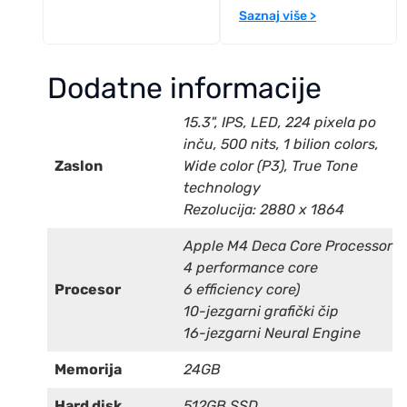
Saznaj više >
Dodatne informacije
15.3", IPS, LED, 224 pixela po
inču, 500 nits, 1 bilion colors,
Zaslon
Wide color (P3), True Tone
technology
Rezolucija: 2880 x 1864
Apple M4 Deca Core Processor
4 performance core
Procesor
6 efficiency core)
10-jezgarni grafički čip
16-jezgarni Neural Engine
Memorija
24GB
Hard disk
512GB SSD