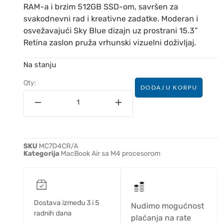
RAM-a i brzim 512GB SSD-om, savršen za
svakodnevni rad i kreativne zadatke. Moderan i
osvežavajući Sky Blue dizajn uz prostrani 15.3”
Retina zaslon pruža vrhunski vizuelni doživljaj.
Na stanju
Qty:
DODAJ U KORPU
SKU
MC7D4CR/A
Kategorija
MacBook Air sa M4 procesorom
Dostava između 3 i 5
Nudimo mogućnost
radnih dana
plaćanja na rate