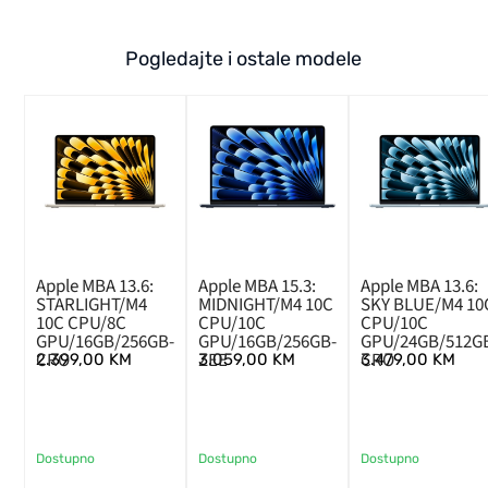
Pogledajte i ostale modele
Apple MBA 13.6:
Apple MBA 15.3:
Apple MBA 13.6:
STARLIGHT/M4
MIDNIGHT/M4 10C
SKY BLUE/M4 10
10C CPU/8C
CPU/10C
CPU/10C
GPU/16GB/256GB-
GPU/16GB/256GB-
GPU/24GB/512G
CRO
ZEE
CRO
2.399,00
KM
3.059,00
KM
3.479,00
KM
Dostupno
Dostupno
Dostupno