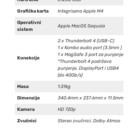
Grafička karta
Integrisana Apple M4
Operativni
Apple MacOS Sequoia
sistem
2 x Thunderbolt 4 (USB-C)
1 x Kombo audio port (3.5mm )
1 x MagSafe 3 port za punjenje
Konekcije
*Thunderbolt 4 podržava
punjenje, DisplayPort i USB4
(do 40Gb/s)
Masa
1.51kg
Dimenzije
340.4mm x 237.6mm x 11.5mm
Kamera
HD 720p
Zvučnici
Stereo zvučnici, Dolby Atmos